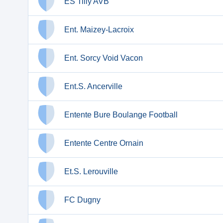
ES Tilly AVB
Ent. Maizey-Lacroix
Ent. Sorcy Void Vacon
Ent.S. Ancerville
Entente Bure Boulange Football
Entente Centre Ornain
Et.S. Lerouville
FC Dugny