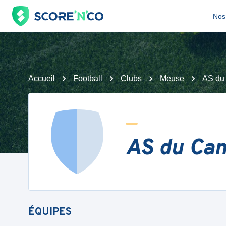
Nos 
Accueil
Football
Clubs
Meuse
AS du 
AS du Can
ÉQUIPES