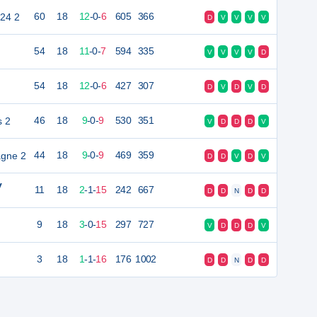
924 2
60
18
12
-
0
-
6
605
366
D
V
V
V
V
54
18
11
-
0
-
7
594
335
V
V
V
V
D
54
18
12
-
0
-
6
427
307
D
V
D
V
D
s 2
46
18
9
-
0
-
9
530
351
V
D
D
D
V
gne 2
44
18
9
-
0
-
9
469
359
D
D
V
D
V
y
11
18
2
-
1
-
15
242
667
D
D
N
D
D
9
18
3
-
0
-
15
297
727
V
D
D
D
V
3
18
1
-
1
-
16
176
1002
D
D
N
D
D