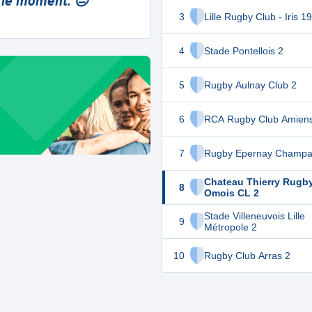
 le moment. 😔
3
Lille Rugby Club - Iris 1
4
Stade Pontellois 2
5
Rugby Aulnay Club 2
6
RCA Rugby Club Amien
7
Rugby Epernay Champa
Chateau Thierry Rugb
8
Omois CL 2
Stade Villeneuvois Lille
9
Métropole 2
10
Rugby Club Arras 2