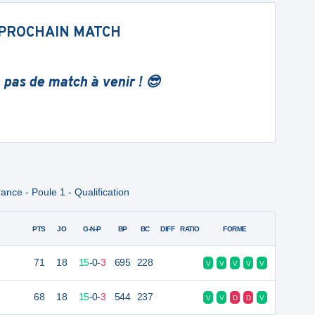
PROCHAIN MATCH
 pas de match à venir ! 😎
nce - Poule 1 - Qualification
PTS
JO
G-N-P
BP
BC
DIFF
RATIO
FORME
71
18
15
-
0
-
3
695
228
V
V
V
V
V
68
18
15
-
0
-
3
544
237
V
V
D
D
V