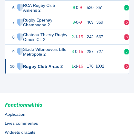
RCA Rugby Club
6
46
18
9
-
0
-
9
530
351
V
D
Amiens 2
Rugby Epernay
7
44
18
9
-
0
-
9
469
359
D
D
Champagne 2
Chateau Thierry Rugby
8
11
18
2
-
1
-
15
242
667
D
D
Omois CL 2
Stade Villeneuvois Lille
9
9
18
3
-
0
-
15
297
727
V
D
Métropole 2
10
Rugby Club Arras 2
3
18
1
-
1
-
16
176
1002
D
D
Fonctionnalités
Application
Lives commentés
Widgets gratuits