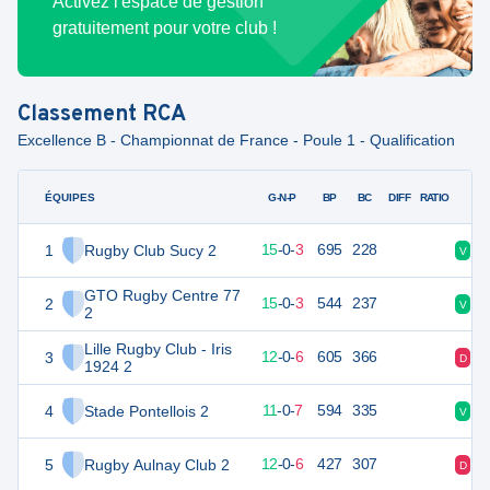
Activez l'espace de gestion
gratuitement pour votre club !
Classement
RCA
Excellence B - Championnat de France - Poule 1 - Qualification
ÉQUIPES
PTS
JO
G-N-P
BP
BC
DIFF
RATIO
1
Rugby Club Sucy 2
71
18
15
-
0
-
3
695
228
V
V
GTO Rugby Centre 77
2
68
18
15
-
0
-
3
544
237
V
V
2
Lille Rugby Club - Iris
3
60
18
12
-
0
-
6
605
366
D
V
1924 2
4
Stade Pontellois 2
54
18
11
-
0
-
7
594
335
V
V
5
Rugby Aulnay Club 2
54
18
12
-
0
-
6
427
307
D
V