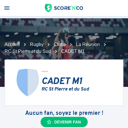
Accueil
Rugby
Clubs
La Réunion
RC St Pierre et du Sud
CADET M1
CADET M1
RC St Pierre et du Sud
Aucun fan, soyez le premier !
DEVENIR FAN