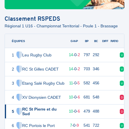
Classement
RSPEDS
Régional 1 U16 - Championnat Territorial - Poule 1 - Brassage
ÉQUIPES
PTS
JO
G-N-P
BP
BC
DIFF
RATIO
1
Leu Rugby Club
70
16
14
-
0
-
2
797
292
V
V
2
RC St Gilles CADET
67
16
14
-
0
-
2
703
346
V
V
3
Etang Salé Rugby Club
53
16
11
-
0
-
5
582
456
V
D
4
XV Dionysien CADET
50
16
10
-
0
-
6
681
548
D
V
RC St Pierre et du
5
44
16
10
-
0
-
6
479
488
D
V
Sud
6
RC Portois le Port
30
16
7
-
0
-
9
541
722
V
D