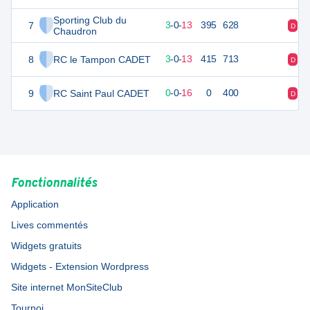
Sporting Club du
7
16
16
3
-
0
-
13
395
628
D
D
Chaudron
8
RC le Tampon CADET
16
16
3
-
0
-
13
415
713
D
D
9
RC Saint Paul CADET
-32
16
0
-
0
-
16
0
400
D
D
Fonctionnalités
Application
Lives commentés
Widgets gratuits
Widgets - Extension Wordpress
Site internet MonSiteClub
Tournoi