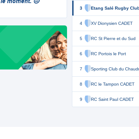
 le moment. 😔
3
Etang Salé Rugby Clu
4
XV Dionysien CADET
5
RC St Pierre et du Sud
6
RC Portois le Port
7
Sporting Club du Chaud
8
RC le Tampon CADET
9
RC Saint Paul CADET