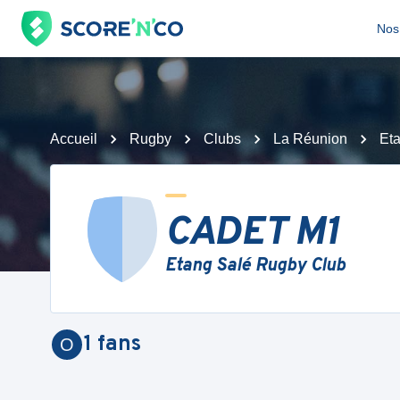
Nos 
Accueil
Rugby
Clubs
La Réunion
Et
CADET M1
Etang Salé Rugby Club
1
fans
O