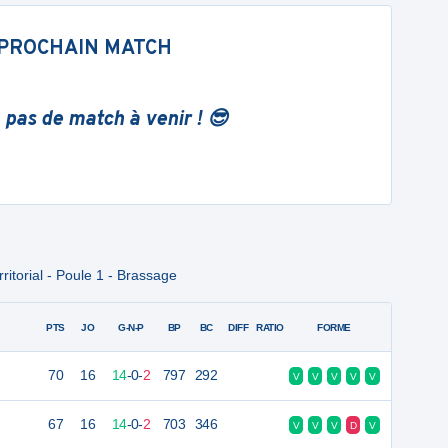
PROCHAIN MATCH
 pas de match à venir ! 😎
itorial - Poule 1 - Brassage
PTS
JO
G-N-P
BP
BC
DIFF
RATIO
FORME
70
16
14
-
0
-
2
797
292
V
V
V
V
V
67
16
14
-
0
-
2
703
346
V
V
V
D
V