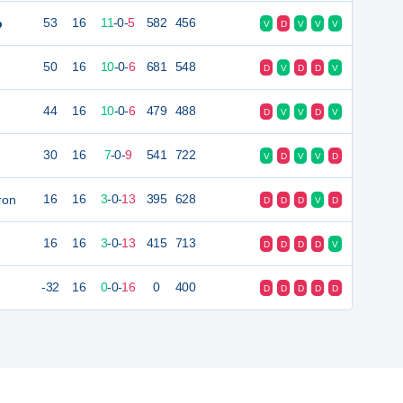
b
53
16
11
-
0
-
5
582
456
V
D
V
V
V
50
16
10
-
0
-
6
681
548
D
V
D
D
V
44
16
10
-
0
-
6
479
488
D
V
V
D
V
30
16
7
-
0
-
9
541
722
V
D
V
V
D
ron
16
16
3
-
0
-
13
395
628
D
D
D
V
D
16
16
3
-
0
-
13
415
713
D
D
D
D
V
-32
16
0
-
0
-
16
0
400
D
D
D
D
D