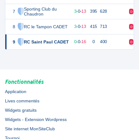
Sporting Club du
7
16
16
3
-
0
-
13
395
628
D
D
Chaudron
8
RC le Tampon CADET
16
16
3
-
0
-
13
415
713
D
D
9
RC Saint Paul CADET
-32
16
0
-
0
-
16
0
400
D
D
Fonctionnalités
Application
Lives commentés
Widgets gratuits
Widgets - Extension Wordpress
Site internet MonSiteClub
Tournoi