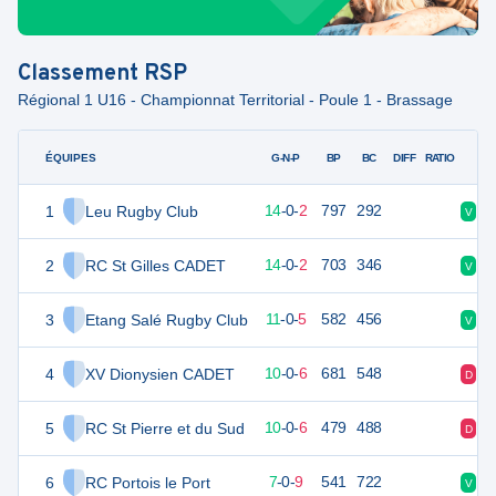
Classement
RSP
Régional 1 U16 - Championnat Territorial - Poule 1 - Brassage
ÉQUIPES
PTS
JO
G-N-P
BP
BC
DIFF
RATIO
1
Leu Rugby Club
70
16
14
-
0
-
2
797
292
V
V
2
RC St Gilles CADET
67
16
14
-
0
-
2
703
346
V
V
3
Etang Salé Rugby Club
53
16
11
-
0
-
5
582
456
V
D
4
XV Dionysien CADET
50
16
10
-
0
-
6
681
548
D
V
5
RC St Pierre et du Sud
44
16
10
-
0
-
6
479
488
D
V
6
RC Portois le Port
30
16
7
-
0
-
9
541
722
V
D