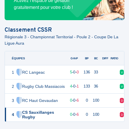
Activez l'espace de gestion
gratuitement pour votre club !
Classement
CSSR
Régionale 3 - Championnat Territorial - Poule 2 - Coupe De La
Ligue Aura
ÉQUIPES
PTS
JO
G-N-P
BP
BC
DIFF
RATIO
1
RC Langeac
24
5
5
-
0
-
0
136
33
V
V
2
Rugby Club Massiacois
21
5
4
-
0
-
1
133
36
V
V
3
RC Haut Gevaudan
-12
6
0
-
0
-
6
0
100
D
N
CS Sauxillanges
4
-12
6
0
-
0
-
6
0
100
D
N
Rugby