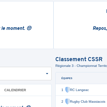
r le moment. 😔
Repos,
Classement
CSSR
Régionale 3 - Championnat Territo
ÉQUIPES
1
RC Langeac
CALENDRIER
2
Rugby Club Massiacois