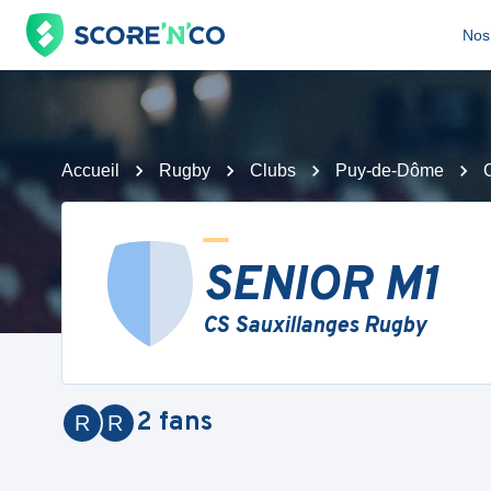
Nos 
Accueil
Rugby
Clubs
Puy-de-Dôme
SENIOR M1
CS Sauxillanges Rugby
2
fans
R
R