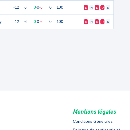
-12
6
0
-
0
-
6
0
100
D
N
D
D
N
y
-12
6
0
-
0
-
6
0
100
D
N
D
D
N
Mentions légales
Conditions Générales