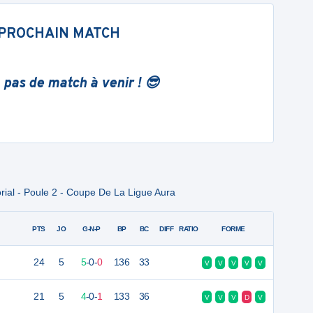
PROCHAIN MATCH
 pas de match à venir ! 😎
rial - Poule 2 - Coupe De La Ligue Aura
PTS
JO
G-N-P
BP
BC
DIFF
RATIO
FORME
24
5
5
-
0
-
0
136
33
V
V
V
V
V
21
5
4
-
0
-
1
133
36
V
V
V
D
V