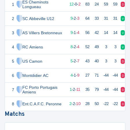
ES Cheminots
1
36
14
12
-
0
-
2
83
24
59
59
D
V
Longueau
2
SC Abbeville U12
29
14
9
-
2
-
3
64
33
31
31
V
V
3
AS Villers Bretonneux
28
14
9
-
1
-
4
56
42
14
14
V
V
4
RC Amiens
26
14
8
-
2
-
4
52
49
3
3
V
V
5
US Camon
17
14
5
-
2
-
7
43
40
3
3
D
N
6
Montdidier AC
13
14
4
-
1
-
9
27
71
-44
-44
D
N
FC Porto Portugais
7
8
14
1
-
2
-
11
35
79
-44
-44
D
D
Amiens
8
Ent.C.A.F.C. Peronne
4
14
2
-
2
-
10
28
50
-22
-22
D
D
Matchs