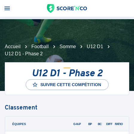
Accueil
Football
Somme
U12 D1
U12 D1 - Phase 2
U12 D1 - Phase 2
SUIVRE CETTE COMPÉTITION
Classement
ÉQUIPES
PTS
JO
G-N-P
BP
BC
DIFF
RATIO