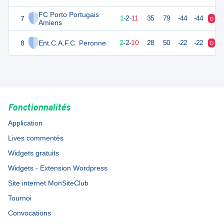
FC Porto Portugais
7
8
14
1
-
2
-
11
35
79
-44
-44
D
D
Amiens
8
Ent.C.A.F.C. Peronne
4
14
2
-
2
-
10
28
50
-22
-22
D
D
Fonctionnalités
Application
Lives commentés
Widgets gratuits
Widgets - Extension Wordpress
Site internet MonSiteClub
Tournoi
Convocations