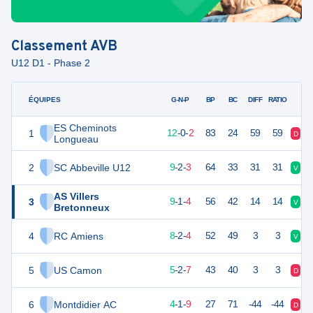
Classement
AVB
U12 D1 - Phase 2
ÉQUIPES
PTS
JO
G-N-P
BP
BC
DIFF
RATIO
ES Cheminots
1
36
14
12
-
0
-
2
83
24
59
59
D
V
Longueau
2
SC Abbeville U12
29
14
9
-
2
-
3
64
33
31
31
V
V
AS Villers
3
28
14
9
-
1
-
4
56
42
14
14
V
V
Bretonneux
4
RC Amiens
26
14
8
-
2
-
4
52
49
3
3
V
V
5
US Camon
17
14
5
-
2
-
7
43
40
3
3
D
N
6
Montdidier AC
13
14
4
-
1
-
9
27
71
-44
-44
D
N