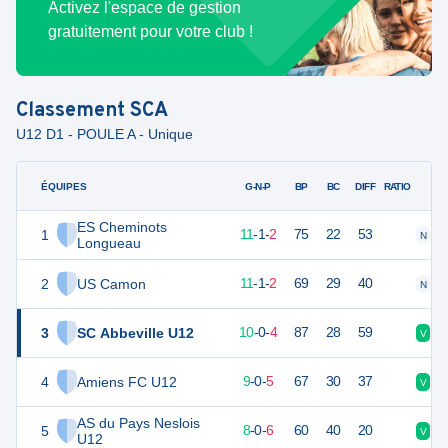
Activez l'espace de gestion
gratuitement pour votre club !
Classement
SCA
U12 D1 - POULE A - Unique
ÉQUIPES
PTS
JO
G-N-P
BP
BC
DIFF
RATIO
ES Cheminots
1
34
14
11
-
1
-
2
75
22
53
N
D
Longueau
2
US Camon
34
14
11
-
1
-
2
69
29
40
N
V
3
SC Abbeville U12
30
14
10
-
0
-
4
87
28
59
V
V
4
Amiens FC U12
27
14
9
-
0
-
5
67
30
37
V
V
AS du Pays Neslois
5
24
14
8
-
0
-
6
60
40
20
V
V
U12