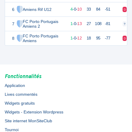
6
Amiens Rif U12
12
14
4
-
0
-
10
33
84
-51
D
D
FC Porto Portugais
7
3
14
1
-
0
-
13
27
108
-81
?
?
Amiens 2
FC Porto Portugais
8
2
14
1
-
0
-
12
18
95
-77
D
D
Amiens
Fonctionnalités
Application
Lives commentés
Widgets gratuits
Widgets - Extension Wordpress
Site internet MonSiteClub
Tournoi