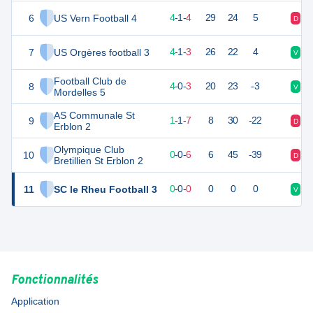
6
US Vern Football 4
13
9
4
-
1
-
4
29
24
5
D
D
7
US Orgères football 3
12
9
4
-
1
-
3
26
22
4
V
D
Football Club de
8
10
9
4
-
0
-
3
20
23
-3
V
D
Mordelles 5
AS Communale St
9
4
9
1
-
1
-
7
8
30
-22
D
V
Erblon 2
Olympique Club
10
-3
9
0
-
0
-
6
6
45
-39
D
D
Bretillien St Erblon 2
11
SC le Rheu Football 3
0
0
0
-
0
-
0
0
0
0
V
D
Fonctionnalités
Application