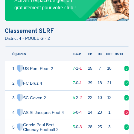
Activez l'espace de gestion
gratuitement pour votre club !
Classement
SLRF
District 4 - POULE G - 2
ÉQUIPES
PTS
JO
G-N-P
BP
BC
DIFF
RATIO
1
US Pont Pean 2
22
9
7
-
1
-
1
25
7
18
V
V
2
FC Bruz 4
20
9
7
-
0
-
1
39
18
21
V
V
3
SC Goven 2
17
9
5
-
2
-
2
22
10
12
V
D
4
AS St Jacques Foot 4
15
9
5
-
0
-
4
24
23
1
D
D
Cercle Paul Bert
5
13
9
5
-
0
-
3
28
25
3
V
V
Cleunay Football 2