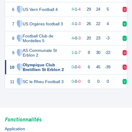
6
US Vern Football 4
13
9
4
-
1
-
4
29
24
5
D
D
7
US Orgères football 3
12
9
4
-
1
-
3
26
22
4
V
D
Football Club de
8
10
9
4
-
0
-
3
20
23
-3
V
D
Mordelles 5
AS Communale St
9
4
9
1
-
1
-
7
8
30
-22
D
V
Erblon 2
Olympique Club
10
-3
9
0
-
0
-
6
6
45
-39
D
D
Bretillien St Erblon 2
11
SC le Rheu Football 3
0
0
0
-
0
-
0
0
0
0
V
D
Fonctionnalités
Application