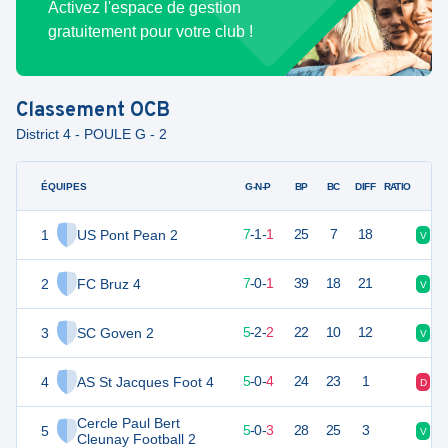
Activez l'espace de gestion
gratuitement pour votre club !
Classement
OCB
District 4 - POULE G - 2
ÉQUIPES
PTS
JO
G-N-P
BP
BC
DIFF
RATIO
1
US Pont Pean 2
22
9
7
-
1
-
1
25
7
18
V
V
2
FC Bruz 4
20
9
7
-
0
-
1
39
18
21
V
V
3
SC Goven 2
17
9
5
-
2
-
2
22
10
12
V
D
4
AS St Jacques Foot 4
15
9
5
-
0
-
4
24
23
1
D
D
Cercle Paul Bert
5
13
9
5
-
0
-
3
28
25
3
V
V
Cleunay Football 2