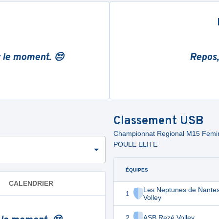
r le moment. 😔
Repos,
Classement
USB
Championnat Regional M15 Fem
POULE ELITE
ÉQUIPES
CALENDRIER
Les Neptunes de Nante
1
Volley
2
ASB Rezé Volley