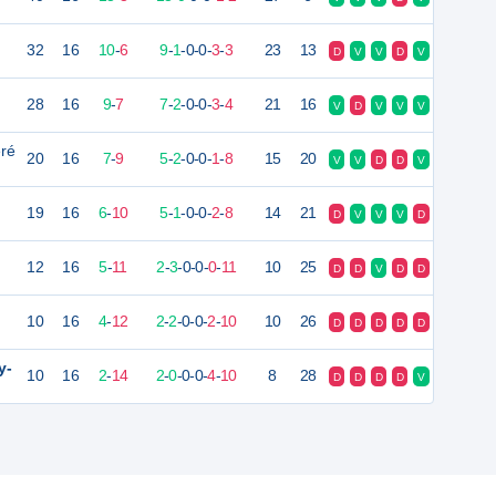
32
16
10
-
6
9
-
1
-
0
-
0
-
3
-
3
23
13
D
V
V
D
V
28
16
9
-
7
7
-
2
-
0
-
0
-
3
-
4
21
16
V
D
V
V
V
ré
20
16
7
-
9
5
-
2
-
0
-
0
-
1
-
8
15
20
V
V
D
D
V
19
16
6
-
10
5
-
1
-
0
-
0
-
2
-
8
14
21
D
V
V
V
D
12
16
5
-
11
2
-
3
-
0
-
0
-
0
-
11
10
25
D
D
V
D
D
10
16
4
-
12
2
-
2
-
0
-
0
-
2
-
10
10
26
D
D
D
D
D
y-
10
16
2
-
14
2
-
0
-
0
-
0
-
4
-
10
8
28
D
D
D
D
V