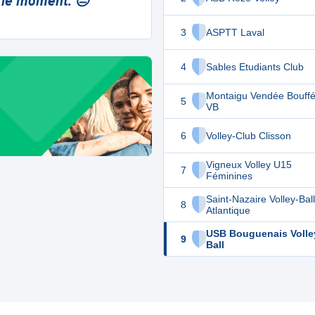
 le moment. 😔
3
ASPTT Laval
4
Sables Etudiants Club
Montaigu Vendée Bouffé
5
VB
6
Volley-Club Clisson
Vigneux Volley U15
7
Féminines
Saint-Nazaire Volley-Ball
8
Atlantique
USB Bouguenais Volle
9
Ball