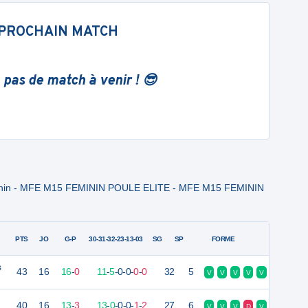
PROCHAIN MATCH
 pas de match à venir ! 😎
inin - MFE M15 FEMININ POULE ELITE - MFE M15 FEMININ
PTS
JO
G-P
30-31-32-23-13-03
SG
SP
FORME
s
43
16
16
-
0
11
-
5
-
0
-
0
-
0
-
0
32
5
V
V
V
V
V
40
16
13
-
3
13
-
0
-
0
-
0
-
1
-
2
27
6
V
V
V
D
V