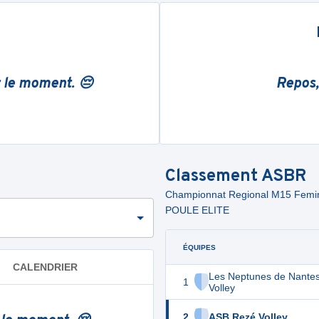
r le moment. 😔
Repos,
Classement
ASBR
Championnat Regional M15 Fem
POULE ELITE
ÉQUIPES
CALENDRIER
Les Neptunes de Nante
1
Volley
2
ASB Rezé Volley