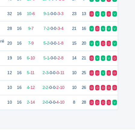
32
16
10
-
6
9
-
1
-
0
-
0
-
3
-
3
23
13
D
V
V
D
V
28
16
9
-
7
7
-
2
-
0
-
0
-
3
-
4
21
16
V
D
V
V
V
ré
20
16
7
-
9
5
-
2
-
0
-
0
-
1
-
8
15
20
V
V
D
D
V
19
16
6
-
10
5
-
1
-
0
-
0
-
2
-
8
14
21
D
V
V
V
D
12
16
5
-
11
2
-
3
-
0
-
0
-
0
-
11
10
25
D
D
V
D
D
10
16
4
-
12
2
-
2
-
0
-
0
-
2
-
10
10
26
D
D
D
D
D
10
16
2
-
14
2
-
0
-
0
-
0
-
4
-
10
8
28
D
D
D
D
V