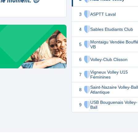
 le moment. 😔
3
ASPTT Laval
4
Sables Etudiants Club
Montaigu Vendée Bouffé
5
VB
6
Volley-Club Clisson
Vigneux Volley U15
7
Féminines
Saint-Nazaire Volley-Ball
8
Atlantique
USB Bouguenais Volley-
9
Ball