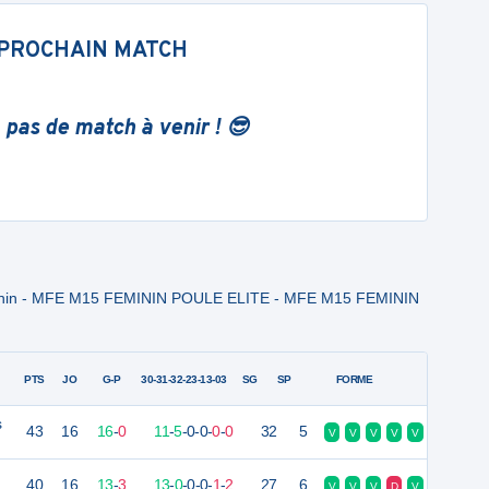
PROCHAIN MATCH
 pas de match à venir ! 😎
inin - MFE M15 FEMININ POULE ELITE - MFE M15 FEMININ
PTS
JO
G-P
30-31-32-23-13-03
SG
SP
FORME
s
43
16
16
-
0
11
-
5
-
0
-
0
-
0
-
0
32
5
V
V
V
V
V
40
16
13
-
3
13
-
0
-
0
-
0
-
1
-
2
27
6
V
V
V
D
V