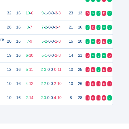
32
16
10
-
6
9
-
1
-
0
-
0
-
3
-
3
23
13
D
V
V
D
V
28
16
9
-
7
7
-
2
-
0
-
0
-
3
-
4
21
16
V
D
V
V
V
ré
20
16
7
-
9
5
-
2
-
0
-
0
-
1
-
8
15
20
V
V
D
D
V
19
16
6
-
10
5
-
1
-
0
-
0
-
2
-
8
14
21
D
V
V
V
D
12
16
5
-
11
2
-
3
-
0
-
0
-
0
-
11
10
25
D
D
V
D
D
10
16
4
-
12
2
-
2
-
0
-
0
-
2
-
10
10
26
D
D
D
D
D
10
16
2
-
14
2
-
0
-
0
-
0
-
4
-
10
8
28
D
D
D
D
V