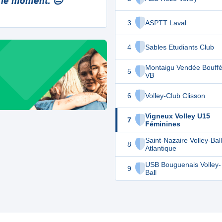
 le moment. 😔
3
ASPTT Laval
4
Sables Etudiants Club
Montaigu Vendée Bouffé
5
VB
6
Volley-Club Clisson
Vigneux Volley U15
7
Féminines
Saint-Nazaire Volley-Ball
8
Atlantique
USB Bouguenais Volley-
9
Ball