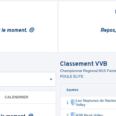
r le moment. 😔
Repos,
Classement
VVB
Championnat Regional M15 Fem
POULE ELITE
ÉQUIPES
CALENDRIER
Les Neptunes de Nante
1
Volley
2
ASB Rezé Volley