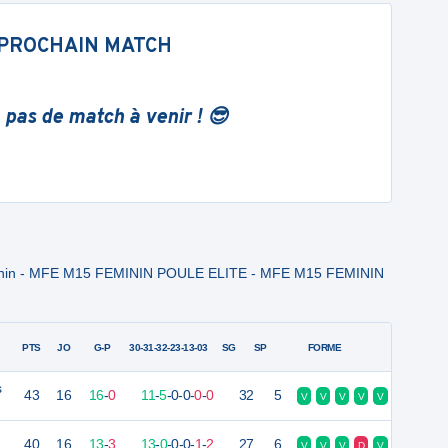
PROCHAIN MATCH
 pas de match à venir ! 😎
inin - MFE M15 FEMININ POULE ELITE - MFE M15 FEMININ
PTS
JO
G-P
30-31-32-23-13-03
SG
SP
FORME
s
43
16
16
-
0
11
-
5
-
0
-
0
-
0
-
0
32
5
V
V
V
V
V
40
16
13
-
3
13
-
0
-
0
-
0
-
1
-
2
27
6
V
V
V
D
V