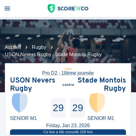
Accueil
Rugby
USON Nevers Rugby - Stade Montois Rugby
Pro D2 - 18ème journée
USON Nevers
Stade Montois
contre
Rugby
Rugby
29
29
SENIOR M1
SENIOR M1
Friday, Jan 23, 2026
Ce live a été consulté
208
fois