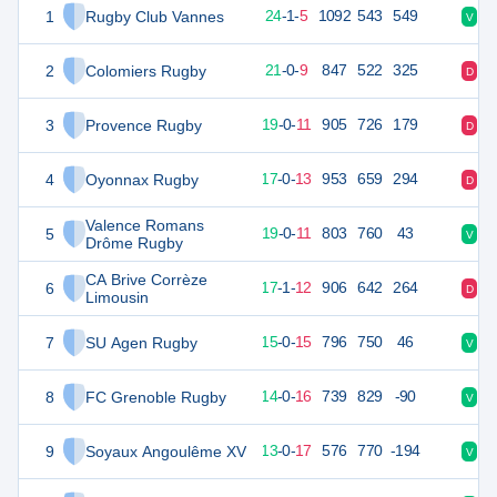
1
Rugby Club Vannes
116
30
24
-
1
-
5
1092
543
549
V
V
2
Colomiers Rugby
95
30
21
-
0
-
9
847
522
325
D
D
3
Provence Rugby
92
30
19
-
0
-
11
905
726
179
D
V
4
Oyonnax Rugby
86
30
17
-
0
-
13
953
659
294
D
V
Valence Romans
5
84
30
19
-
0
-
11
803
760
43
V
V
Drôme Rugby
CA Brive Corrèze
6
83
30
17
-
1
-
12
906
642
264
D
N
Limousin
7
SU Agen Rugby
72
30
15
-
0
-
15
796
750
46
V
V
8
FC Grenoble Rugby
62
30
14
-
0
-
16
739
829
-90
V
V
9
Soyaux Angoulême XV
59
30
13
-
0
-
17
576
770
-194
V
D