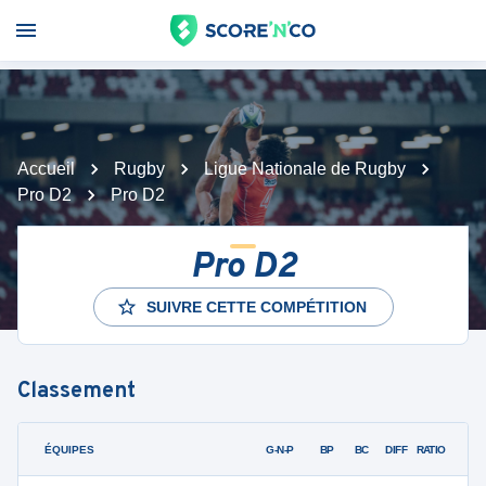
Accueil
Rugby
Ligue Nationale de Rugby
Pro D2
Pro D2
Pro D2
SUIVRE CETTE COMPÉTITION
Classement
ÉQUIPES
PTS
JO
G-N-P
BP
BC
DIFF
RATIO