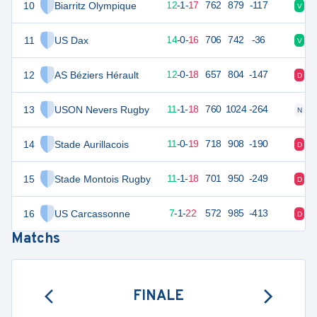
10
Biarritz Olympique
56
30
12
-
1
-
17
762
879
-117
V
V
11
US Dax
55
30
14
-
0
-
16
706
742
-36
V
V
12
AS Béziers Hérault
54
30
12
-
0
-
18
657
804
-147
D
V
13
USON Nevers Rugby
53
30
11
-
1
-
18
760
1024
-264
N
D
14
Stade Aurillacois
53
30
11
-
0
-
19
718
908
-190
D
V
15
Stade Montois Rugby
51
30
11
-
1
-
18
701
950
-249
D
D
16
US Carcassonne
35
30
7
-
1
-
22
572
985
-413
D
V
Matchs
FINALE