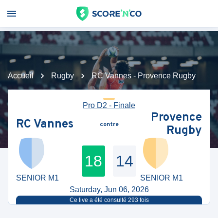
Accueil
Rugby
RC Vannes - Provence Rugby
Pro D2 - Finale
Provence
RC Vannes
contre
Rugby
18
14
SENIOR M1
SENIOR M1
Saturday, Jun 06, 2026
Ce live a été consulté
293
fois