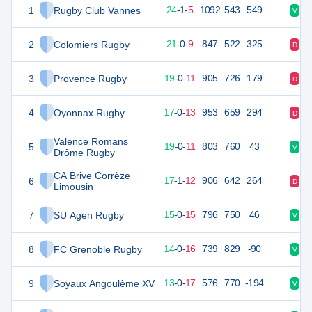
1
Rugby Club Vannes
116
30
24
-
1
-
5
1092
543
549
V
V
2
Colomiers Rugby
95
30
21
-
0
-
9
847
522
325
D
D
3
Provence Rugby
92
30
19
-
0
-
11
905
726
179
D
V
4
Oyonnax Rugby
86
30
17
-
0
-
13
953
659
294
D
V
Valence Romans
5
84
30
19
-
0
-
11
803
760
43
V
V
Drôme Rugby
CA Brive Corrèze
6
83
30
17
-
1
-
12
906
642
264
D
N
Limousin
7
SU Agen Rugby
72
30
15
-
0
-
15
796
750
46
V
V
8
FC Grenoble Rugby
62
30
14
-
0
-
16
739
829
-90
V
V
9
Soyaux Angoulême XV
59
30
13
-
0
-
17
576
770
-194
V
D