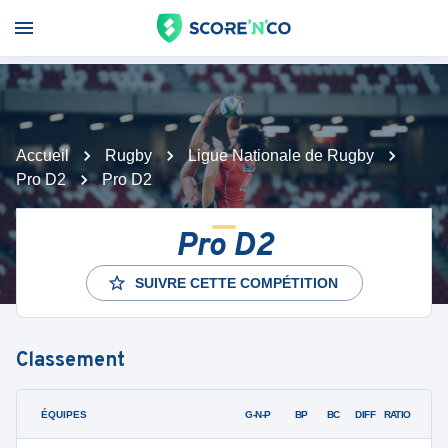
Accueil
Rugby
Ligue Nationale de Rugby
Pro D2
Pro D2
Pro D2
SUIVRE CETTE COMPÉTITION
Classement
ÉQUIPES
PTS
JO
G-N-P
BP
BC
DIFF
RATIO