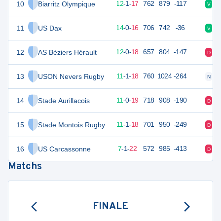
10
Biarritz Olympique
56
30
12
-
1
-
17
762
879
-117
V
V
11
US Dax
55
30
14
-
0
-
16
706
742
-36
V
V
12
AS Béziers Hérault
54
30
12
-
0
-
18
657
804
-147
D
V
13
USON Nevers Rugby
53
30
11
-
1
-
18
760
1024
-264
N
D
14
Stade Aurillacois
53
30
11
-
0
-
19
718
908
-190
D
V
15
Stade Montois Rugby
51
30
11
-
1
-
18
701
950
-249
D
D
16
US Carcassonne
35
30
7
-
1
-
22
572
985
-413
D
V
Matchs
FINALE