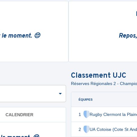
r le moment. 😔
Repos,
Classement
UJC
Réserves Régionales 2 - Championn
ÉQUIPES
1
Rugby Clermont la Plain
CALENDRIER
2
UA Cotoise (Cote St And