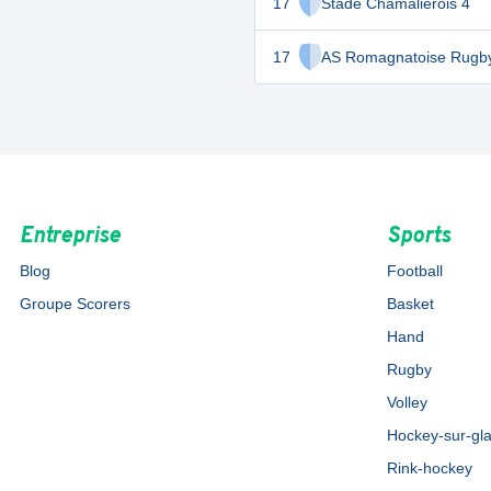
17
Stade Chamalierois 4
17
AS Romagnatoise Rugb
Entreprise
Sports
Blog
Football
Groupe Scorers
Basket
Hand
Rugby
Volley
Hockey-sur-gl
Rink-hockey