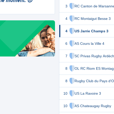
 le moment. 😔
3
RC Canton de Marsann
4
RC Montaigut Besse 3
4
US Jarrie Champs 3
6
AS Cours la Ville 4
7
SC Privas Rugby Ardèch
8
OL RC Riom ES Montag
8
Rugby Club du Pays d'O
10
US La Ravoire 3
10
AS Chateaugay Rugby