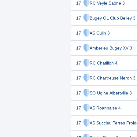
17
RC Veyle Saône 3
17
Bugey OL Club Belley 3
17
AS Culin 3
17
Amberieu Bugey XV 3
17
RC Chatillon 4
17
RC Chartreuse Neron 3
17
SO Ugine Albertville 3
17
AS Roannaise 4
17
AS Succieu Terres Froid