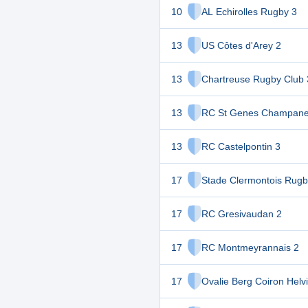
10
AL Echirolles Rugby 3
13
US Côtes d'Arey 2
13
Chartreuse Rugby Club 
13
RC St Genes Champanel
13
RC Castelpontin 3
17
Stade Clermontois Rugb
17
RC Gresivaudan 2
17
RC Montmeyrannais 2
17
Ovalie Berg Coiron Helv