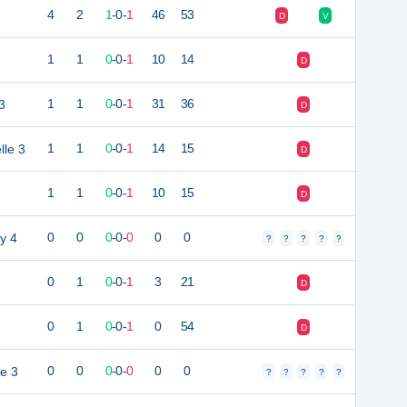
4
2
1
-
0
-
1
46
53
D
V
1
1
0
-
0
-
1
10
14
D
3
1
1
0
-
0
-
1
31
36
D
le 3
1
1
0
-
0
-
1
14
15
D
1
1
0
-
0
-
1
10
15
D
y 4
0
0
0
-
0
-
0
0
0
?
?
?
?
?
0
1
0
-
0
-
1
3
21
D
0
1
0
-
0
-
1
0
54
D
ie 3
0
0
0
-
0
-
0
0
0
?
?
?
?
?