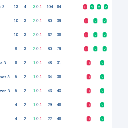
e 3
13
4
3
-
0
-
1
104
64
D
V
V
V
10
3
2
-
0
-
1
80
39
D
V
V
10
3
2
-
0
-
1
62
36
D
V
V
8
3
2
-
0
-
1
80
79
D
V
V
e 3
6
2
1
-
0
-
1
48
31
D
V
nes 3
5
2
1
-
0
-
1
34
36
D
V
zon 3
5
2
1
-
0
-
1
43
40
D
V
4
2
1
-
0
-
1
29
46
D
V
4
2
1
-
0
-
1
22
46
D
V