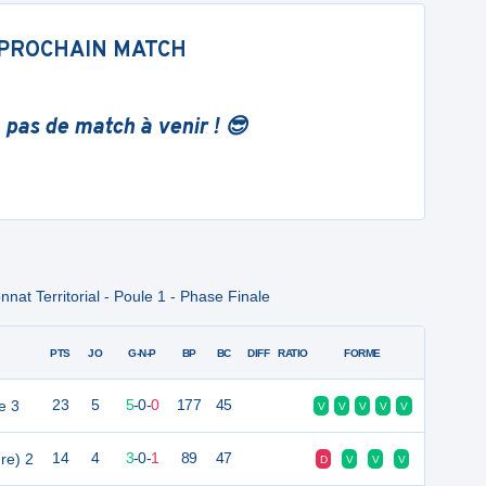
PROCHAIN MATCH
 pas de match à venir ! 😎
at Territorial - Poule 1 - Phase Finale
PTS
JO
G-N-P
BP
BC
DIFF
RATIO
FORME
e 3
23
5
5
-
0
-
0
177
45
V
V
V
V
V
re) 2
14
4
3
-
0
-
1
89
47
D
V
V
V