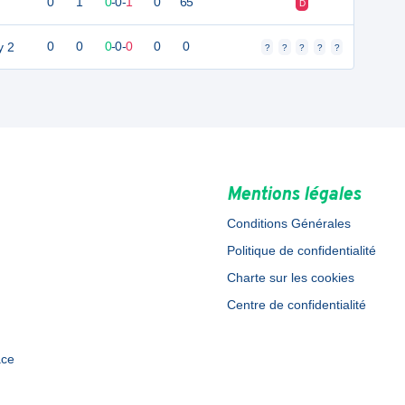
0
1
0
-
0
-
1
0
65
D
y 2
0
0
0
-
0
-
0
0
0
?
?
?
?
?
Mentions légales
Conditions Générales
Politique de confidentialité
Charte sur les cookies
Centre de confidentialité
ace