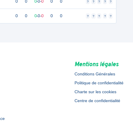
0
0
0
-
0
-
0
0
0
?
?
?
?
?
0
0
0
-
0
-
0
0
0
?
?
?
?
?
Mentions légales
Conditions Générales
Politique de confidentialité
Charte sur les cookies
Centre de confidentialité
ace