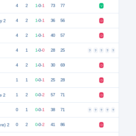
4
2
1
-
0
-
1
73
77
V
y 2
4
2
1
-
0
-
1
36
56
D
4
2
1
-
0
-
1
40
57
D
4
1
1
-
0
-
0
28
25
?
?
?
?
?
4
2
1
-
0
-
1
30
69
D
1
1
0
-
0
-
1
25
28
D
e 2
1
2
0
-
0
-
2
57
71
D
0
1
0
-
0
-
1
38
71
?
?
?
?
?
re) 2
0
2
0
-
0
-
2
41
86
D