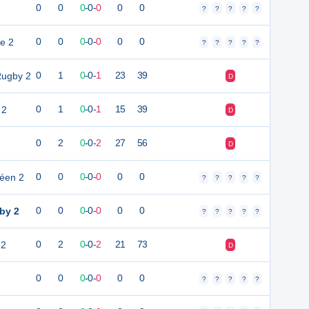
0
0
0
-
0
-
0
0
0
?
?
?
?
?
ie 2
0
0
0
-
0
-
0
0
0
?
?
?
?
?
Rugby 2
0
1
0
-
0
-
1
23
39
D
 2
0
1
0
-
0
-
1
15
39
D
0
2
0
-
0
-
2
27
56
D
éen 2
0
0
0
-
0
-
0
0
0
?
?
?
?
?
by 2
0
0
0
-
0
-
0
0
0
?
?
?
?
?
 2
0
2
0
-
0
-
2
21
73
D
0
0
0
-
0
-
0
0
0
?
?
?
?
?