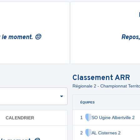
r le moment. 😔
Repos,
Classement
ARR
Régionale 2 - Championnat Territor
ÉQUIPES
1
SO Ugine Albertville 2
CALENDRIER
2
AL Cisternes 2