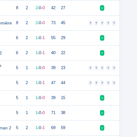
8
2
2
-
0
-
0
42
27
V
emière
8
2
2
-
0
-
0
73
45
?
?
?
?
?
6
2
1
-
0
-
1
55
29
V
2
6
2
1
-
0
-
1
40
22
V
e
5
1
1
-
0
-
0
39
23
?
?
?
?
?
5
2
1
-
0
-
1
47
44
?
?
?
?
?
5
1
1
-
0
-
0
39
15
V
5
1
1
-
0
-
0
71
38
V
éman 2
5
2
1
-
0
-
1
69
59
V