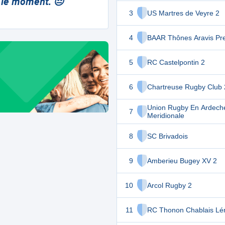
 le moment. 😔
3
US Martres de Veyre 2
4
BAAR Thônes Aravis Pr
5
RC Castelpontin 2
6
Chartreuse Rugby Club 
Union Rugby En Ardech
7
Meridionale
8
SC Brivadois
9
Amberieu Bugey XV 2
10
Arcol Rugby 2
11
RC Thonon Chablais L