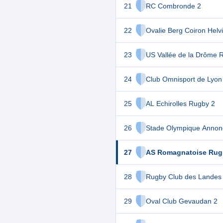
21
RC Combronde 2
22
Ovalie Berg Coiron Helv
23
US Vallée de la Drôme 
24
Club Omnisport de Lyon
25
AL Echirolles Rugby 2
26
Stade Olympique Annon
27
AS Romagnatoise Rug
28
Rugby Club des Landes
29
Oval Club Gevaudan 2