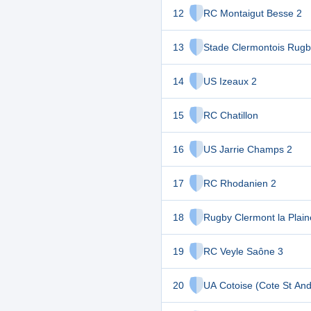
12
RC Montaigut Besse 2
13
Stade Clermontois Rugb
14
US Izeaux 2
15
RC Chatillon
16
US Jarrie Champs 2
17
RC Rhodanien 2
18
Rugby Clermont la Plain
19
RC Veyle Saône 3
20
UA Cotoise (Cote St And