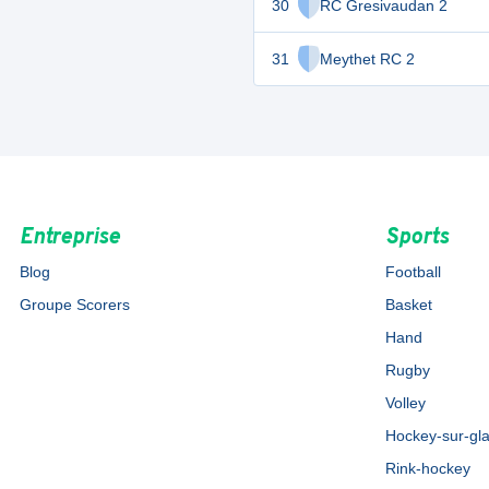
30
RC Gresivaudan 2
31
Meythet RC 2
Entreprise
Sports
Blog
Football
Groupe Scorers
Basket
Hand
Rugby
Volley
Hockey-sur-gl
Rink-hockey