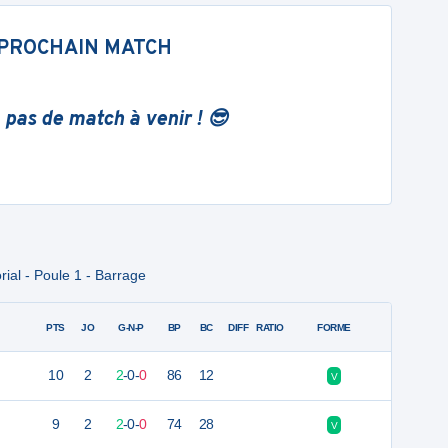
PROCHAIN MATCH
 pas de match à venir ! 😎
ial - Poule 1 - Barrage
PTS
JO
G-N-P
BP
BC
DIFF
RATIO
FORME
10
2
2
-
0
-
0
86
12
V
9
2
2
-
0
-
0
74
28
V