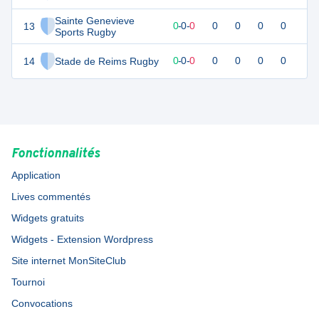
Sainte Genevieve
13
0
0
0
-
0
-
0
0
0
0
0
Sports Rugby
14
Stade de Reims Rugby
0
0
0
-
0
-
0
0
0
0
0
Fonctionnalités
Application
Lives commentés
Widgets gratuits
Widgets - Extension Wordpress
Site internet MonSiteClub
Tournoi
Convocations