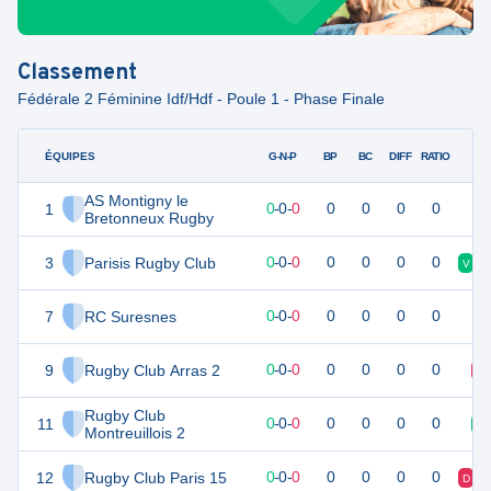
Classement
Fédérale 2 Féminine Idf/Hdf - Poule 1 - Phase Finale
ÉQUIPES
PTS
JO
G-N-P
BP
BC
DIFF
RATIO
AS Montigny le
1
0
0
0
-
0
-
0
0
0
0
0
Bretonneux Rugby
3
Parisis Rugby Club
0
0
0
-
0
-
0
0
0
0
0
V
7
RC Suresnes
0
0
0
-
0
-
0
0
0
0
0
9
Rugby Club Arras 2
0
0
0
-
0
-
0
0
0
0
0
D
Rugby Club
11
0
0
0
-
0
-
0
0
0
0
0
V
Montreuillois 2
12
Rugby Club Paris 15
0
0
0
-
0
-
0
0
0
0
0
D