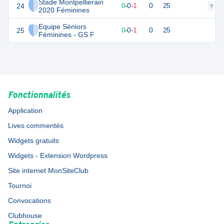
Stade Montpellierain
24
-2
1
0
-
0
-
1
0
25
?
?
2020 Féminines
Equipe Séniors
25
-2
1
0
-
0
-
1
0
25
Féminines - GS F
Fonctionnalités
Application
Lives commentés
Widgets gratuits
Widgets - Extension Wordpress
Site internet MonSiteClub
Tournoi
Convocations
Clubhouse