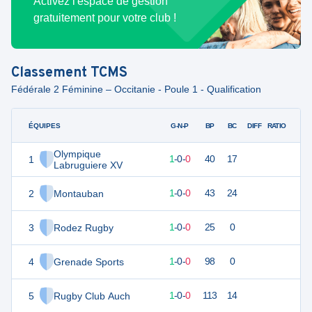
Activez l'espace de gestion
gratuitement pour votre club !
Classement
TCMS
Fédérale 2 Féminine – Occitanie - Poule 1 - Qualification
ÉQUIPES
PTS
JO
G-N-P
BP
BC
DIFF
RATIO
Olympique
1
5
1
1
-
0
-
0
40
17
Labruguiere XV
2
Montauban
5
1
1
-
0
-
0
43
24
3
Rodez Rugby
5
1
1
-
0
-
0
25
0
4
Grenade Sports
5
1
1
-
0
-
0
98
0
5
Rugby Club Auch
5
1
1
-
0
-
0
113
14