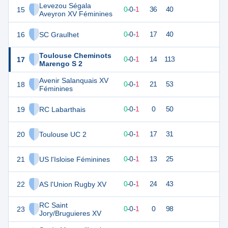
Levezou Ségala
15
1
1
0
-
0
-
1
36
40
Aveyron XV Féminines
16
SC Graulhet
0
1
0
-
0
-
1
17
40
Toulouse Cheminots
17
0
1
0
-
0
-
1
14
113
Marengo S 2
Avenir Salanquais XV
18
0
1
0
-
0
-
1
21
53
Féminines
19
RC Labarthais
0
1
0
-
0
-
1
0
50
20
Toulouse UC 2
0
1
0
-
0
-
1
17
31
21
US l'Isloise Féminines
0
1
0
-
0
-
1
13
25
22
AS l'Union Rugby XV
0
1
0
-
0
-
1
24
43
RC Saint
23
0
1
0
-
0
-
1
0
98
Jory/Bruguieres XV