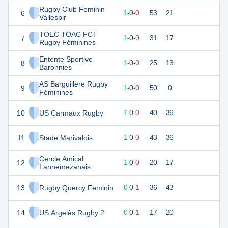
Rugby Club Feminin
6
5
1
1
-
0
-
0
53
21
Vallespir
TOEC TOAC FCT
7
5
1
1
-
0
-
0
31
17
Rugby Féminines
Entente Sportive
8
5
1
1
-
0
-
0
25
13
Baronnies
AS Barguillère Rugby
9
5
1
1
-
0
-
0
50
0
Féminines
10
US Carmaux Rugby
4
1
1
-
0
-
0
40
36
11
Stade Marivalois
4
1
1
-
0
-
0
43
36
Cercle Amical
12
4
1
1
-
0
-
0
20
17
Lannemezanais
13
Rugby Quercy Feminin
1
1
0
-
0
-
1
36
43
14
US Argelès Rugby 2
1
1
0
-
0
-
1
17
20