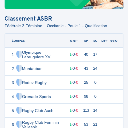
Classement
ASBR
Fédérale 2 Féminine – Occitanie - Poule 1 - Qualification
ÉQUIPES
PTS
JO
G-N-P
BP
BC
DIFF
RATIO
Olympique
1
5
1
1
-
0
-
0
40
17
Labruguiere XV
2
Montauban
5
1
1
-
0
-
0
43
24
3
Rodez Rugby
5
1
1
-
0
-
0
25
0
4
Grenade Sports
5
1
1
-
0
-
0
98
0
5
Rugby Club Auch
5
1
1
-
0
-
0
113
14
Rugby Club Feminin
6
5
1
1
-
0
-
0
53
21
Vallespir