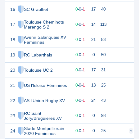
16
SC Graulhet
0
1
0
-
0
-
1
17
40
Toulouse Cheminots
17
0
1
0
-
0
-
1
14
113
Marengo S 2
Avenir Salanquais XV
18
0
1
0
-
0
-
1
21
53
Féminines
19
RC Labarthais
0
1
0
-
0
-
1
0
50
20
Toulouse UC 2
0
1
0
-
0
-
1
17
31
21
US l'Isloise Féminines
0
1
0
-
0
-
1
13
25
22
AS l'Union Rugby XV
0
1
0
-
0
-
1
24
43
RC Saint
23
0
1
0
-
0
-
1
0
98
Jory/Bruguieres XV
Stade Montpellierain
24
-2
1
0
-
0
-
1
0
25
?
?
2020 Féminines