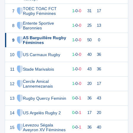
TOEC TOAC FCT
7
5
1
1
-
0
-
0
31
17
Rugby Féminines
Entente Sportive
8
5
1
1
-
0
-
0
25
13
Baronnies
AS Barguillère Rugby
9
5
1
1
-
0
-
0
50
0
Féminines
10
US Carmaux Rugby
4
1
1
-
0
-
0
40
36
11
Stade Marivalois
4
1
1
-
0
-
0
43
36
Cercle Amical
12
4
1
1
-
0
-
0
20
17
Lannemezanais
13
Rugby Quercy Feminin
1
1
0
-
0
-
1
36
43
14
US Argelès Rugby 2
1
1
0
-
0
-
1
17
20
Levezou Ségala
15
1
1
0
-
0
-
1
36
40
Aveyron XV Féminines