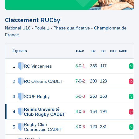
Classement
RUCby
National U16 - Poule 1 - Phase qualificative - Championnat de
France
ÉQUIPES
PTS
JO
G-N-P
BP
BC
DIFF
RATIO
1
RC Vincennes
40
9
8
-
0
-
1
335
117
V
V
2
RC Orléans CADET
33
9
7
-
0
-
2
290
123
D
V
3
SCUF Rugby
28
9
6
-
0
-
3
260
168
V
V
Reims Université
4
14
9
3
-
0
-
6
154
194
D
D
Club Rugby CADET
Rugby Club
5
13
9
3
-
0
-
6
120
231
V
D
Courbevoie CADET