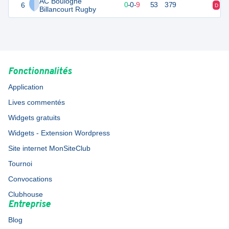
AC Boulogne
6
1
9
0
-
0
-
9
53
379
D
D
Billancourt Rugby
Fonctionnalités
Application
Lives commentés
Widgets gratuits
Widgets - Extension Wordpress
Site internet MonSiteClub
Tournoi
Convocations
Clubhouse
Entreprise
Blog