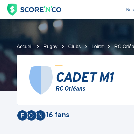
Nos 
Accueil
Rugby
Clubs
Loiret
RC Orlé
CADET M1
RC Orléans
16
fans
F
O
N