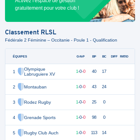
Activez l'espace de gestion
gratuitement pour votre club !
Classement
RLSL
Fédérale 2 Féminine – Occitanie - Poule 1 - Qualification
ÉQUIPES
PTS
JO
G-N-P
BP
BC
DIFF
RATIO
Olympique
1
5
1
1
-
0
-
0
40
17
Labruguiere XV
2
Montauban
5
1
1
-
0
-
0
43
24
3
Rodez Rugby
5
1
1
-
0
-
0
25
0
4
Grenade Sports
5
1
1
-
0
-
0
98
0
5
Rugby Club Auch
5
1
1
-
0
-
0
113
14