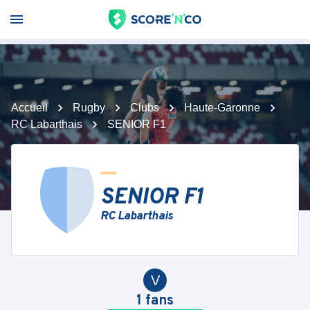
Accueil
Rugby
Clubs
Haute-Garonne
RC Labarthais
SENIOR F1
SENIOR F1
RC Labarthais
V
1
fans