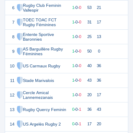
Rugby Club Feminin
6
5
1
1
-
0
-
0
53
21
Vallespir
TOEC TOAC FCT
7
5
1
1
-
0
-
0
31
17
Rugby Féminines
Entente Sportive
8
5
1
1
-
0
-
0
25
13
Baronnies
AS Barguillère Rugby
9
5
1
1
-
0
-
0
50
0
Féminines
10
US Carmaux Rugby
4
1
1
-
0
-
0
40
36
11
Stade Marivalois
4
1
1
-
0
-
0
43
36
Cercle Amical
12
4
1
1
-
0
-
0
20
17
Lannemezanais
13
Rugby Quercy Feminin
1
1
0
-
0
-
1
36
43
14
US Argelès Rugby 2
1
1
0
-
0
-
1
17
20