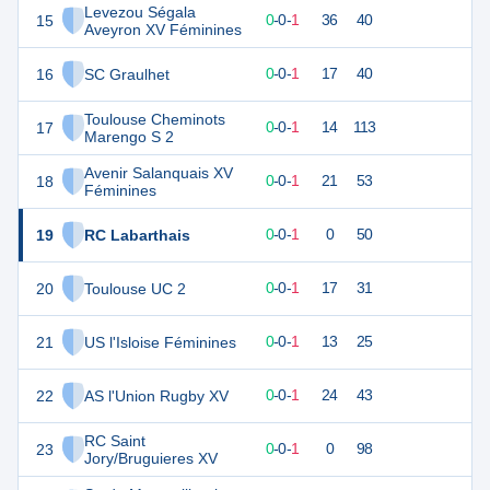
Levezou Ségala
15
1
1
0
-
0
-
1
36
40
Aveyron XV Féminines
16
SC Graulhet
0
1
0
-
0
-
1
17
40
Toulouse Cheminots
17
0
1
0
-
0
-
1
14
113
Marengo S 2
Avenir Salanquais XV
18
0
1
0
-
0
-
1
21
53
Féminines
19
RC Labarthais
0
1
0
-
0
-
1
0
50
20
Toulouse UC 2
0
1
0
-
0
-
1
17
31
21
US l'Isloise Féminines
0
1
0
-
0
-
1
13
25
22
AS l'Union Rugby XV
0
1
0
-
0
-
1
24
43
RC Saint
23
0
1
0
-
0
-
1
0
98
Jory/Bruguieres XV