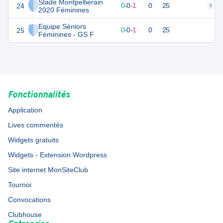
Stade Montpellierain
24
-2
1
0
-
0
-
1
0
25
?
?
2020 Féminines
Equipe Séniors
25
-2
1
0
-
0
-
1
0
25
Féminines - GS F
Fonctionnalités
Application
Lives commentés
Widgets gratuits
Widgets - Extension Wordpress
Site internet MonSiteClub
Tournoi
Convocations
Clubhouse