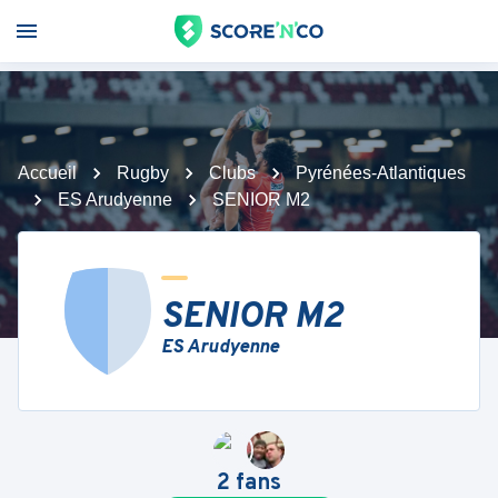
Accueil
Rugby
Clubs
Pyrénées-Atlantiques
ES Arudyenne
SENIOR M2
SENIOR M2
ES Arudyenne
2
fans