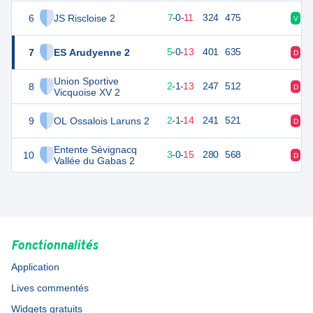
6
JS Riscloise 2
34
18
7
-
0
-
11
324
475
V
D
7
ES Arudyenne 2
26
18
5
-
0
-
13
401
635
D
D
Union Sportive
8
15
18
2
-
1
-
13
247
512
D
V
Vicquoise XV 2
9
OL Ossalois Laruns 2
11
18
2
-
1
-
14
241
521
D
D
Entente Sévignacq
10
11
18
3
-
0
-
15
280
568
D
V
Vallée du Gabas 2
Fonctionnalités
Application
Lives commentés
Widgets gratuits