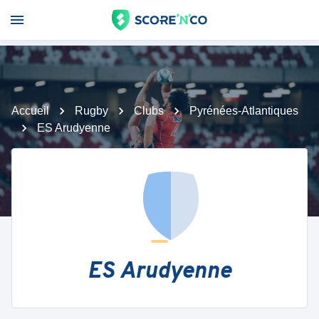
Accueil
Rugby
Clubs
Pyrénées-Atlantiques
ES Arudyenne
ES Arudyenne