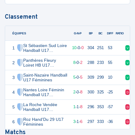
Classement
ÉQUIPES
PTS
JO
G-N-P
BP
BC
DIFF
RATIO
St Sébastien Sud Loire
1
30
10
10
-
0
-
0
304
251
53
V
V
Handball U17
Féminines
Panthères Fleury
2
26
10
8
-
0
-
2
288
233
55
V
D
Loiret HB U17
Féminines
Saint-Nazaire Handball
3
20
10
5
-
0
-
5
309
299
10
V
V
U17 Féminines
Nantes Loire Féminin
4
14
10
2
-
0
-
8
300
325
-25
D
D
Handball U17
Féminines
La Roche Vendée
5
13
10
1
-
1
-
8
296
353
-57
D
V
Handball U17
Féminines
Roz Hand'Du 29 U17
6
12
10
3
-
1
-
6
297
333
-36
D
D
Féminines
Matchs