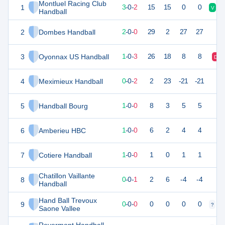
Montluel Racing Club
1
11
5
3
-
0
-
2
15
15
0
0
V
V
Handball
2
Dombes Handball
6
2
2
-
0
-
0
29
2
27
27
3
Oyonnax US Handball
6
5
1
-
0
-
3
26
18
8
8
D
4
Meximieux Handball
4
3
0
-
0
-
2
2
23
-21
-21
5
Handball Bourg
3
1
1
-
0
-
0
8
3
5
5
6
Amberieu HBC
3
1
1
-
0
-
0
6
2
4
4
7
Cotiere Handball
3
1
1
-
0
-
0
1
0
1
1
Chatillon Vaillante
8
1
1
0
-
0
-
1
2
6
-4
-4
Handball
Hand Ball Trevoux
9
0
0
0
-
0
-
0
0
0
0
0
?
?
Saone Vallee