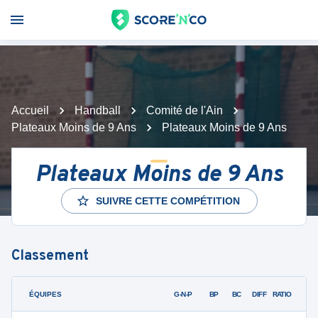
Accueil
Handball
Comité de l'Ain
Plateaux Moins de 9 Ans
Plateaux Moins de 9 Ans
Plateaux Moins de 9 Ans
SUIVRE CETTE COMPÉTITION
Classement
ÉQUIPES
PTS
JO
G-N-P
BP
BC
DIFF
RATIO