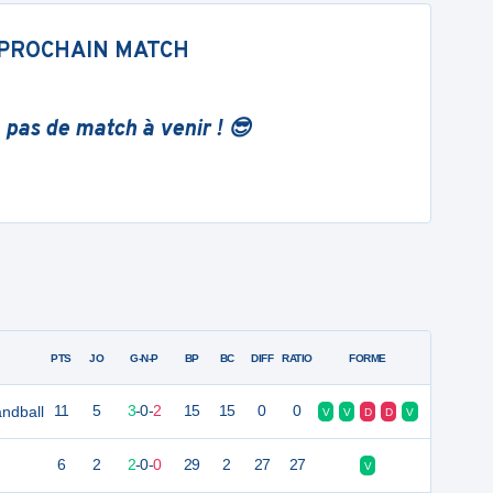
PROCHAIN MATCH
 pas de match à venir ! 😎
PTS
JO
G-N-P
BP
BC
DIFF
RATIO
FORME
ndball
11
5
3
-
0
-
2
15
15
0
0
V
V
D
D
V
6
2
2
-
0
-
0
29
2
27
27
V