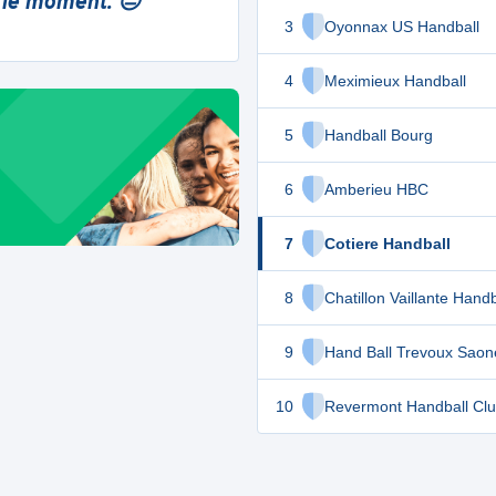
 le moment. 😔
3
Oyonnax US Handball
4
Meximieux Handball
5
Handball Bourg
6
Amberieu HBC
7
Cotiere Handball
8
Chatillon Vaillante Handb
9
Hand Ball Trevoux Saon
10
Revermont Handball Cl