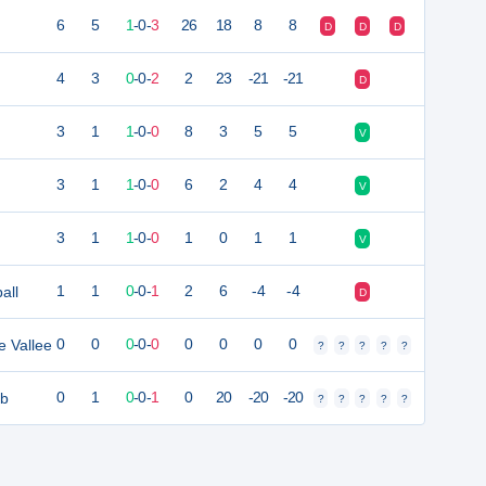
6
5
1
-
0
-
3
26
18
8
8
D
D
D
4
3
0
-
0
-
2
2
23
-21
-21
D
3
1
1
-
0
-
0
8
3
5
5
V
3
1
1
-
0
-
0
6
2
4
4
V
3
1
1
-
0
-
0
1
0
1
1
V
all
1
1
0
-
0
-
1
2
6
-4
-4
D
e Vallee
0
0
0
-
0
-
0
0
0
0
0
?
?
?
?
?
ub
0
1
0
-
0
-
1
0
20
-20
-20
?
?
?
?
?