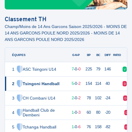
Classement
TH
Champ/Moins de 14 Ans Garcons Saison 2025/2026 - MOINS DE
14 ANS GARCONS POULE NORD 2025/2026 - MOINS DE 14
ANS GARCONS POULE NORD 2025/2026
ÉQUIPES
PTS
JO
G-N-P
BP
BC
DIFF
RATIO
1
ASC Tsingoni U14
21
7
7
-
0
-
0
225
79
146
V
V
2
Tsingoni Handball
17
7
5
-
0
-
2
154
114
40
D
V
3
CH Combani U14
8
4
2
-
0
-
2
78
102
-24
D
Handball Club de
4
6
4
1
-
0
-
3
60
80
-20
D
Dembeni
5
Tchanga Handball
6
7
1
-
0
-
6
76
158
-82
D