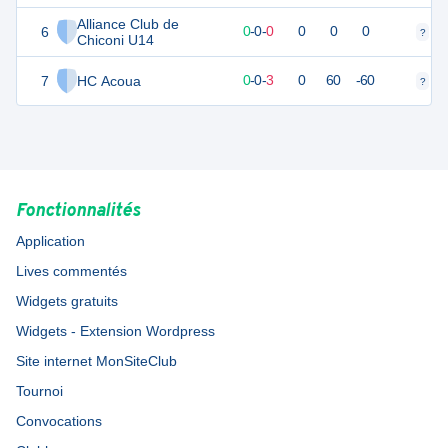
Alliance Club de
6
0
0
0
-
0
-
0
0
0
0
?
?
Chiconi U14
7
HC Acoua
0
3
0
-
0
-
3
0
60
-60
?
?
Fonctionnalités
Application
Lives commentés
Widgets gratuits
Widgets - Extension Wordpress
Site internet MonSiteClub
Tournoi
Convocations