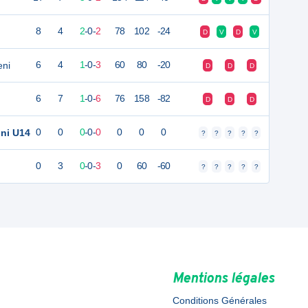
8
4
2
-
0
-
2
78
102
-24
D
V
D
V
eni
6
4
1
-
0
-
3
60
80
-20
D
D
D
6
7
1
-
0
-
6
76
158
-82
D
D
D
oni U14
0
0
0
-
0
-
0
0
0
0
?
?
?
?
?
0
3
0
-
0
-
3
0
60
-60
?
?
?
?
?
Mentions légales
Conditions Générales