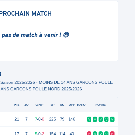
PROCHAIN MATCH
 pas de match à venir ! 😎
B
s Saison 2025/2026 - MOINS DE 14 ANS GARCONS POULE
4 ANS GARCONS POULE NORD 2025/2026
PTS
JO
G-N-P
BP
BC
DIFF
RATIO
FORME
21
7
7
-
0
-
0
225
79
146
V
V
V
V
V
17
7
5
-
0
-
2
154
114
40
D
V
V
V
D