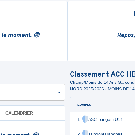
r le moment. 😔
Repos,
Classement
ACC H
Champ/Moins de 14 Ans Garcon
NORD 2025/2026 - MOINS DE 1
ÉQUIPES
CALENDRIER
1
ASC Tsingoni U14
2
Tsingoni Handball