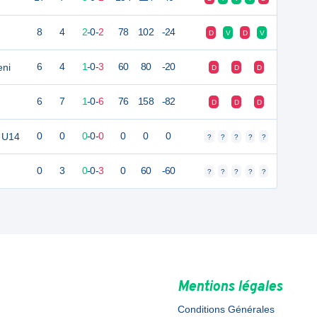
8
4
2
-
0
-
2
78
102
-24
D
V
D
V
eni
6
4
1
-
0
-
3
60
80
-20
D
D
D
6
7
1
-
0
-
6
76
158
-82
D
D
D
i U14
0
0
0
-
0
-
0
0
0
0
?
?
?
?
?
0
3
0
-
0
-
3
0
60
-60
?
?
?
?
?
Mentions légales
Conditions Générales