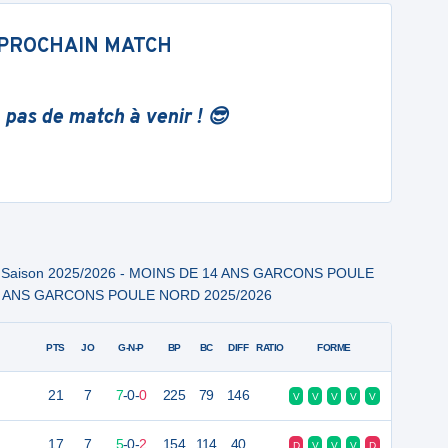
PROCHAIN MATCH
 pas de match à venir ! 😎
s Saison 2025/2026 - MOINS DE 14 ANS GARCONS POULE
4 ANS GARCONS POULE NORD 2025/2026
PTS
JO
G-N-P
BP
BC
DIFF
RATIO
FORME
21
7
7
-
0
-
0
225
79
146
V
V
V
V
V
17
7
5
-
0
-
2
154
114
40
D
V
V
V
D