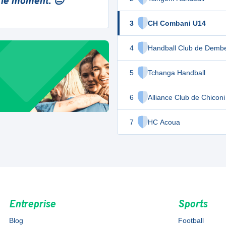
 le moment. 😔
3
CH Combani U14
4
Handball Club de Demb
5
Tchanga Handball
6
Alliance Club de Chicon
7
HC Acoua
Entreprise
Sports
Blog
Football