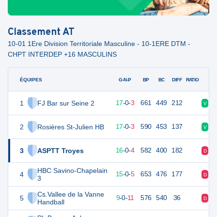
Classement
AT
10-01 1Ere Division Territoriale Masculine - 10-1ERE DTM -
CHPT INTERDEP +16 MASCULINS
ÉQUIPES
PTS
JO
G-N-P
BP
BC
DIFF
RATIO
1
FJ Bar sur Seine 2
54
20
17
-
0
-
3
661
449
212
V
V
2
Rosières St-Julien HB
54
20
17
-
0
-
3
590
453
137
V
D
3
ASPTT Troyes
52
20
16
-
0
-
4
582
400
182
D
V
HBC Savino-Chapelain
4
50
20
15
-
0
-
5
653
476
177
D
V
3
Cs.Vallee de la Vanne
5
38
20
9
-
0
-
11
576
540
36
D
D
Handball