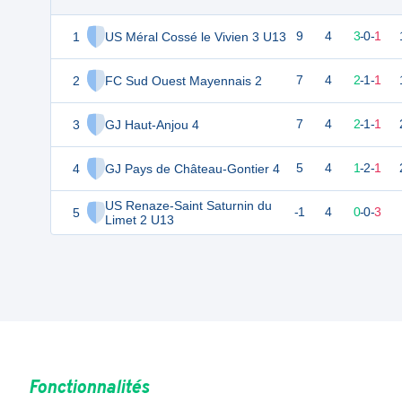
1
US Méral Cossé le Vivien 3 U13
9
4
3
-
0
-
1
2
FC Sud Ouest Mayennais 2
7
4
2
-
1
-
1
3
GJ Haut-Anjou 4
7
4
2
-
1
-
1
4
GJ Pays de Château-Gontier 4
5
4
1
-
2
-
1
US Renaze-Saint Saturnin du
5
-1
4
0
-
0
-
3
Limet 2 U13
Fonctionnalités