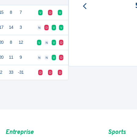
15
8
7
V
D
V
17
14
3
N
D
V
V
20
8
12
V
N
V
D
20
11
9
N
N
V
D
2
33
-31
D
D
D
Entreprise
Sports