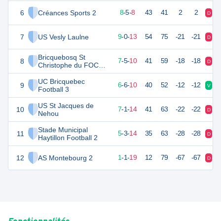
6
Créances Sports 2
28
22
8
-
5
-
8
43
41
2
2
D
V
7
US Vesly Laulne
27
22
9
-
0
-
13
54
75
-21
-21
D
D
Bricquebosq St
8
26
22
7
-
5
-
10
41
59
-18
-18
D
D
Christophe du FOC
Grosville Sports
UC Bricquebec
9
24
22
6
-
6
-
10
40
52
-12
-12
V
V
Football 3
US St Jacques de
10
22
22
7
-
1
-
14
41
63
-22
-22
D
D
Nehou
Stade Municipal
11
18
22
5
-
3
-
14
35
63
-28
-28
D
V
Haytillon Football 2
12
AS Montebourg 2
3
22
1
-
1
-
19
12
79
-67
-67
D
D