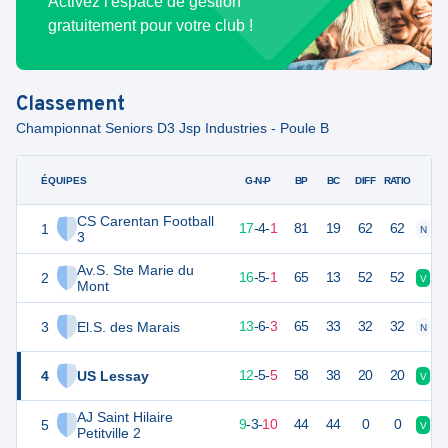
Activez l'espace de gestion
gratuitement pour votre club !
Classement
Championnat Seniors D3 Jsp Industries - Poule B
ÉQUIPES
PTS
JO
G-N-P
BP
BC
DIFF
RATIO
CS Carentan Football
1
55
22
17
-
4
-
1
81
19
62
62
N
V
3
Av.S. Ste Marie du
2
53
22
16
-
5
-
1
65
13
52
52
V
V
Mont
3
El.S. des Marais
45
22
13
-
6
-
3
65
33
32
32
N
V
4
US Lessay
41
22
12
-
5
-
5
58
38
20
20
V
D
AJ Saint Hilaire
5
30
22
9
-
3
-
10
44
44
0
0
V
D
Petitville 2