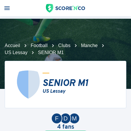
Accueil
Football
Clubs
Manche
US Lessay
SENIOR M1
SENIOR M1
US Lessay
F
D
M
4
fans