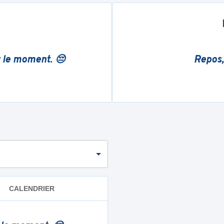
r le moment. 😔
Repos,
CALENDRIER