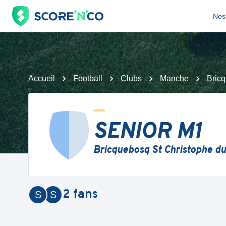
Nos 
Accueil
Football
Clubs
Manche
Bricq
SENIOR M1
Bricquebosq St Christophe du
2
fans
S
S