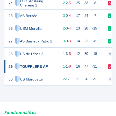
Et.C. Anstaing
24
8
9
2
-
2
-
5
25
33
-8
D
V
Chereng 2
25
AS Bersée
7
9
3
-
0
-
4
17
24
-7
V
D
26
USM Merville
6
6
2
-
0
-
4
13
28
-15
V
D
27
AS Baisieux Patro 2
6
9
3
-
0
-
3
14
22
-8
V
V
28
US de l'Yser 2
6
9
1
-
3
-
5
12
30
-18
N
V
29
TOUFFLERS AF
4
10
1
-
1
-
8
16
47
-31
D
D
30
US Marquette
4
7
2
-
1
-
1
11
20
-9
N
V
Fonctionnalités