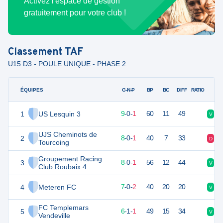
Activez l'espace de gestion
gratuitement pour votre club !
Classement
TAF
U15 D3 - POULE UNIQUE - PHASE 2
ÉQUIPES
PTS
JO
G-N-P
BP
BC
DIFF
RATIO
1
US Lesquin 3
27
10
9
-
0
-
1
60
11
49
V
V
UJS Cheminots de
2
24
9
8
-
0
-
1
40
7
33
D
V
Tourcoing
Groupement Racing
3
24
9
8
-
0
-
1
56
12
44
V
D
Club Roubaix 4
4
Meteren FC
21
9
7
-
0
-
2
40
20
20
V
D
FC Templemars
5
19
8
6
-
1
-
1
49
15
34
V
V
Vendeville