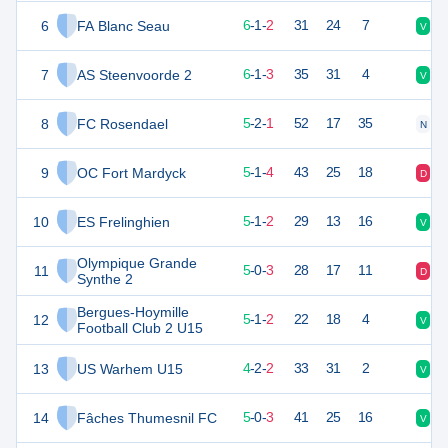
6
FA Blanc Seau
19
9
6
-
1
-
2
31
24
7
V
V
7
AS Steenvoorde 2
19
10
6
-
1
-
3
35
31
4
V
N
8
FC Rosendael
16
9
5
-
2
-
1
52
17
35
N
V
9
OC Fort Mardyck
16
10
5
-
1
-
4
43
25
18
D
D
10
ES Frelinghien
16
8
5
-
1
-
2
29
13
16
V
V
Olympique Grande
11
15
8
5
-
0
-
3
28
17
11
D
D
Synthe 2
Bergues-Hoymille
12
15
9
5
-
1
-
2
22
18
4
V
V
Football Club 2 U15
13
US Warhem U15
14
8
4
-
2
-
2
33
31
2
V
V
14
Fâches Thumesnil FC
14
9
5
-
0
-
3
41
25
16
V
V