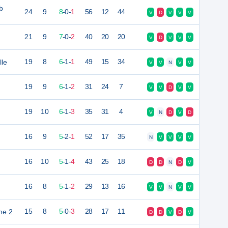
b
24
9
8
-
0
-
1
56
12
44
V
D
V
V
V
21
9
7
-
0
-
2
40
20
20
V
D
V
V
V
le
19
8
6
-
1
-
1
49
15
34
V
V
N
V
V
19
9
6
-
1
-
2
31
24
7
V
V
D
V
V
19
10
6
-
1
-
3
35
31
4
V
N
D
V
D
16
9
5
-
2
-
1
52
17
35
N
V
V
V
V
16
10
5
-
1
-
4
43
25
18
D
D
N
D
V
16
8
5
-
1
-
2
29
13
16
V
V
N
V
V
he 2
15
8
5
-
0
-
3
28
17
11
D
D
V
D
V