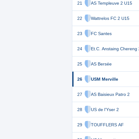
21
AS Templeuve 2 U15
22
Wattrelos FC 2 U15
23
FC Santes
24
Et.C. Anstaing Chereng 
25
AS Bersée
26
USM Merville
27
AS Baisieux Patro 2
28
US de l'Yser 2
29
TOUFFLERS AF