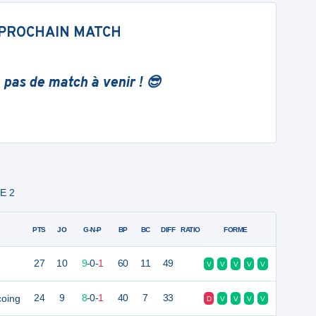
PROCHAIN MATCH
 pas de match à venir ! 😎
E 2
PTS
JO
G-N-P
BP
BC
DIFF
RATIO
FORME
27
10
9
-
0
-
1
60
11
49
V
V
V
V
V
coing
24
9
8
-
0
-
1
40
7
33
D
V
V
V
V