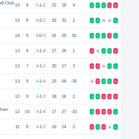
ll Club
15
9
5
-
1
-
2
22
18
4
V
V
V
D
D
14
8
4
-
2
-
2
33
31
2
V
V
N
N
V
14
9
5
-
0
-
3
41
25
16
V
V
V
D
V
13
9
4
-
1
-
4
27
26
1
D
N
V
V
D
13
7
4
-
1
-
2
20
17
3
D
D
N
V
V
13
9
4
-
1
-
4
23
58
-35
N
D
V
V
D
12
9
4
-
1
-
3
18
16
2
V
V
D
D
D
hain
12
10
4
-
1
-
4
17
27
-10
V
D
D
D
V
11
8
4
-
1
-
2
16
14
2
D
V
D
N
V