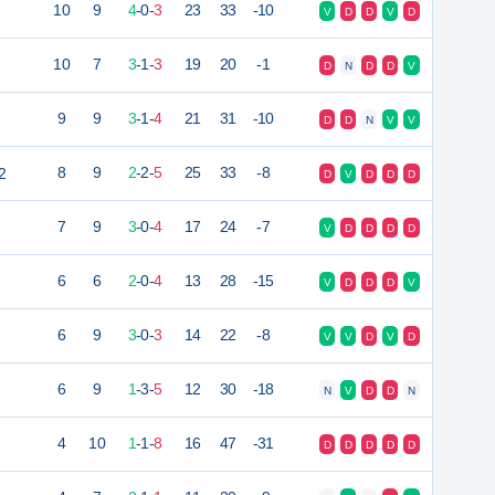
10
9
4
-
0
-
3
23
33
-10
V
D
D
V
D
10
7
3
-
1
-
3
19
20
-1
D
N
D
D
V
9
9
3
-
1
-
4
21
31
-10
D
D
N
V
V
2
8
9
2
-
2
-
5
25
33
-8
D
V
D
D
D
7
9
3
-
0
-
4
17
24
-7
V
D
D
D
D
6
6
2
-
0
-
4
13
28
-15
V
D
D
D
V
6
9
3
-
0
-
3
14
22
-8
V
V
D
V
D
6
9
1
-
3
-
5
12
30
-18
N
V
D
D
N
4
10
1
-
1
-
8
16
47
-31
D
D
D
D
D