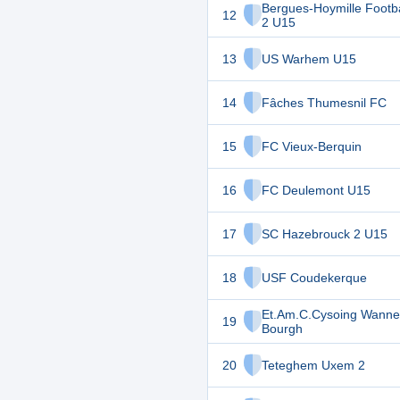
Bergues-Hoymille Footba
12
2 U15
13
US Warhem U15
14
Fâches Thumesnil FC
15
FC Vieux-Berquin
16
FC Deulemont U15
17
SC Hazebrouck 2 U15
18
USF Coudekerque
Et.Am.C.Cysoing Wanne
19
Bourgh
20
Teteghem Uxem 2