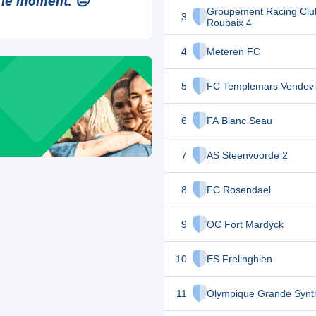
 le moment. 😔
Groupement Racing Clu
3
Roubaix 4
4
Meteren FC
5
FC Templemars Vendevil
6
FA Blanc Seau
7
AS Steenvoorde 2
8
FC Rosendael
9
OC Fort Mardyck
10
ES Frelinghien
11
Olympique Grande Synt