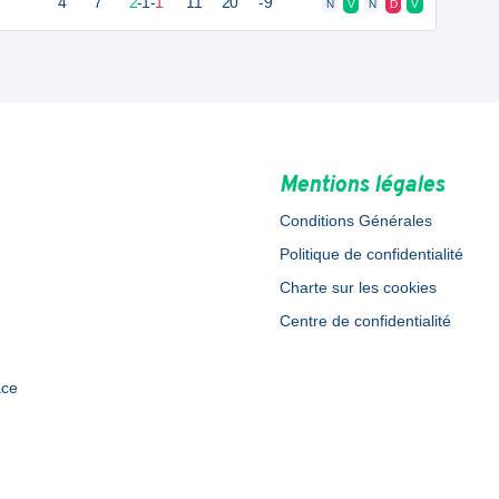
4
7
2
-
1
-
1
11
20
-9
N
V
N
D
V
Mentions légales
Conditions Générales
Politique de confidentialité
Charte sur les cookies
Centre de confidentialité
ace