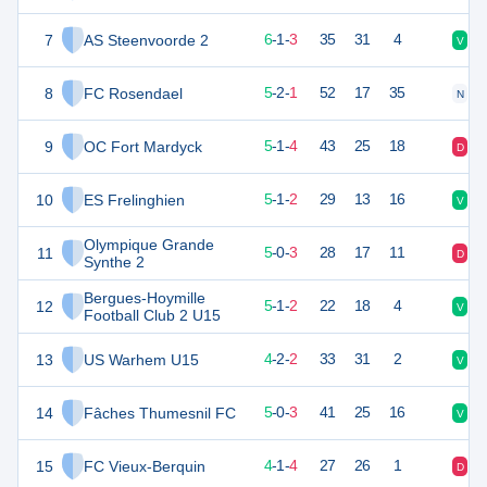
7
AS Steenvoorde 2
19
10
6
-
1
-
3
35
31
4
V
N
8
FC Rosendael
16
9
5
-
2
-
1
52
17
35
N
V
9
OC Fort Mardyck
16
10
5
-
1
-
4
43
25
18
D
D
10
ES Frelinghien
16
8
5
-
1
-
2
29
13
16
V
V
Olympique Grande
11
15
8
5
-
0
-
3
28
17
11
D
D
Synthe 2
Bergues-Hoymille
12
15
9
5
-
1
-
2
22
18
4
V
V
Football Club 2 U15
13
US Warhem U15
14
8
4
-
2
-
2
33
31
2
V
V
14
Fâches Thumesnil FC
14
9
5
-
0
-
3
41
25
16
V
V
15
FC Vieux-Berquin
13
9
4
-
1
-
4
27
26
1
D
N