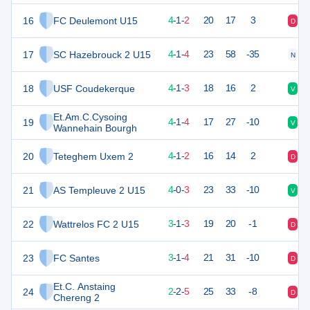
16
FC Deulemont U15
13
7
4
-
1
-
2
20
17
3
D
D
17
SC Hazebrouck 2 U15
13
9
4
-
1
-
4
23
58
-35
N
D
18
USF Coudekerque
12
9
4
-
1
-
3
18
16
2
V
V
Et.Am.C.Cysoing
19
12
10
4
-
1
-
4
17
27
-10
V
D
Wannehain Bourgh
20
Teteghem Uxem 2
11
8
4
-
1
-
2
16
14
2
D
V
21
AS Templeuve 2 U15
10
9
4
-
0
-
3
23
33
-10
V
D
22
Wattrelos FC 2 U15
10
7
3
-
1
-
3
19
20
-1
D
N
23
FC Santes
9
9
3
-
1
-
4
21
31
-10
D
D
Et.C. Anstaing
24
8
9
2
-
2
-
5
25
33
-8
D
V
Chereng 2