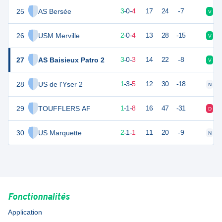
25
AS Bersée
7
9
3
-
0
-
4
17
24
-7
V
D
26
USM Merville
6
6
2
-
0
-
4
13
28
-15
V
D
27
AS Baisieux Patro 2
6
9
3
-
0
-
3
14
22
-8
V
V
28
US de l'Yser 2
6
9
1
-
3
-
5
12
30
-18
N
V
29
TOUFFLERS AF
4
10
1
-
1
-
8
16
47
-31
D
D
30
US Marquette
4
7
2
-
1
-
1
11
20
-9
N
V
Fonctionnalités
Application