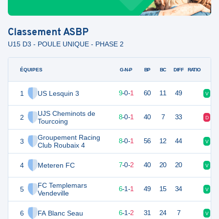
Classement
ASBP
U15 D3 - POULE UNIQUE - PHASE 2
ÉQUIPES
PTS
JO
G-N-P
BP
BC
DIFF
RATIO
1
US Lesquin 3
27
10
9
-
0
-
1
60
11
49
V
V
UJS Cheminots de
2
24
9
8
-
0
-
1
40
7
33
D
V
Tourcoing
Groupement Racing
3
24
9
8
-
0
-
1
56
12
44
V
D
Club Roubaix 4
4
Meteren FC
21
9
7
-
0
-
2
40
20
20
V
D
FC Templemars
5
19
8
6
-
1
-
1
49
15
34
V
V
Vendeville
6
FA Blanc Seau
19
9
6
-
1
-
2
31
24
7
V
V