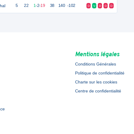
hal
5
22
1
-
2
-
19
38
140
-102
D
V
D
D
D
Mentions légales
Conditions Générales
Politique de confidentialité
Charte sur les cookies
Centre de confidentialité
ace