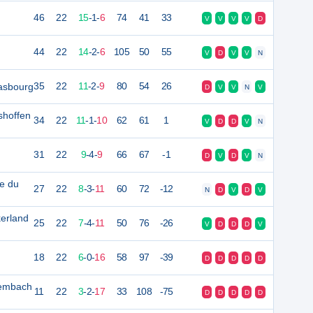
46
22
15
-
1
-
6
74
41
33
V
V
V
V
D
44
22
14
-
2
-
6
105
50
55
V
D
V
V
N
rasbourg
35
22
11
-
2
-
9
80
54
26
D
V
V
N
V
shoffen
34
22
11
-
1
-
10
62
61
1
V
D
D
V
N
31
22
9
-
4
-
9
66
67
-1
D
V
D
V
N
te du
27
22
8
-
3
-
11
60
72
-12
N
D
V
D
V
erland
25
22
7
-
4
-
11
50
76
-26
V
D
D
D
V
18
22
6
-
0
-
16
58
97
-39
D
D
D
D
D
riembach
11
22
3
-
2
-
17
33
108
-75
D
D
D
D
D