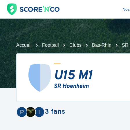
Nos 
Accueil
Football
Clubs
Bas-Rhin
SR 
U15 M1
SR Hoenheim
3
fans
P
I