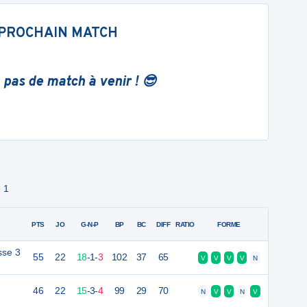
PROCHAIN MATCH
 pas de match à venir ! 😎
 1
PTS
JO
G-N-P
BP
BC
DIFF
RATIO
FORME
sse 3
55
22
18
-
1
-
3
102
37
65
V
V
V
V
N
46
22
15
-
3
-
4
99
29
70
N
V
V
N
V