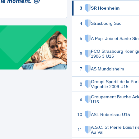
 le moment. 😔
3
SR Hoenheim
4
Strasbourg Suc
5
A.Pop. Joie et Sante St
FCO Strasbourg Koenig
6
1906 3 U15
7
AS Mundolsheim
Groupt Sportif de la Por
8
Vignoble 2009 U15
Groupement Bruche Ack
9
U15
10
ASL Robertsau U15
A.S.C. St Pierre Bois/T
11
Au Val