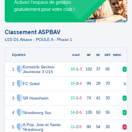
Activez l'espace de gestion
gratuitement pour votre club !
Classement
ASPBAV
U15 D1 Alsace - POULE A - Phase 1
ÉQUIPES
PTS
JO
G-N-P
BP
BC
DIFF
RATIO
Kometrib Section
1
55
22
18
-
1
-
3
102
37
65
V
V
Jeunesse 3 U15
2
FC Soleil
46
22
15
-
3
-
4
99
29
70
N
V
3
SR Hoenheim
46
22
15
-
1
-
6
74
41
33
V
V
4
Strasbourg Suc
44
22
14
-
2
-
6
105
50
55
V
D
A.Pop. Joie et Sante
5
35
22
11
-
2
-
9
80
54
26
D
V
Strasbourg