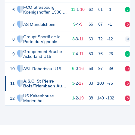
FCO Strasbourg
6
34
22
11
-
1
-
10
62
61
1
V
D
Koenigshoffen 1906 3
U15
7
AS Mundolsheim
31
22
9
-
4
-
9
66
67
-1
D
V
Groupt Sportif de la
8
27
22
8
-
3
-
11
60
72
-12
N
D
Porte du Vignoble
2009 U15
Groupement Bruche
9
25
22
7
-
4
-
11
50
76
-26
V
D
Ackerland U15
10
ASL Robertsau U15
18
22
6
-
0
-
16
58
97
-39
D
D
A.S.C. St Pierre
11
11
22
3
-
2
-
17
33
108
-75
D
D
Bois/Triembach Au
Val
US Kaltenhouse
12
5
22
1
-
2
-
19
38
140
-102
D
V
Marienthal