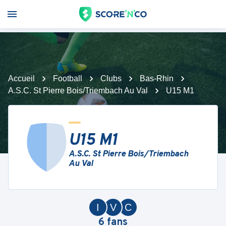
Accueil
Football
Clubs
Bas-Rhin
A.S.C. St Pierre Bois/Triembach Au Val
U15 M1
U15 M1
A.S.C. St Pierre Bois/Triembach
Au Val
I
V
C
6
fans