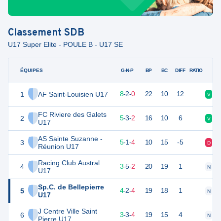
Classement
SDB
U17 Super Elite - POULE B - U17 SE
ÉQUIPES
PTS
JO
G-N-P
BP
BC
DIFF
RATIO
1
AF Saint-Louisien U17
36
10
8
-
2
-
0
22
10
12
V
N
FC Riviere des Galets
2
28
10
5
-
3
-
2
16
10
6
V
N
U17
AS Sainte Suzanne -
3
26
10
5
-
1
-
4
10
15
-5
D
N
Réunion U17
Racing Club Austral
4
24
10
3
-
5
-
2
20
19
1
N
N
U17
Sp.C. de Bellepierre
5
24
10
4
-
2
-
4
19
18
1
N
V
U17
J Centre Ville Saint
6
22
10
3
-
3
-
4
19
15
4
N
D
Pierre U17