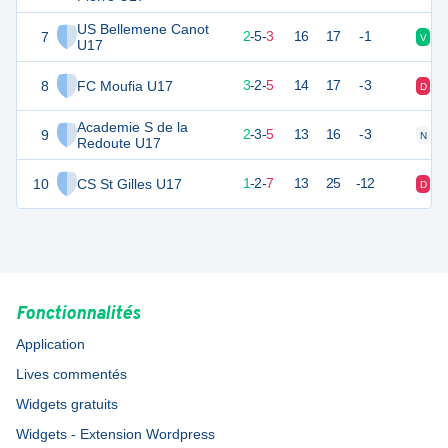
US Bellemene Canot
7
21
10
2
-
5
-
3
16
17
-1
V
N
U17
8
FC Moufia U17
21
10
3
-
2
-
5
14
17
-3
D
V
Academie S de la
9
19
10
2
-
3
-
5
13
16
-3
N
D
Redoute U17
10
CS St Gilles U17
15
10
1
-
2
-
7
13
25
-12
D
N
Fonctionnalités
Application
Lives commentés
Widgets gratuits
Widgets - Extension Wordpress