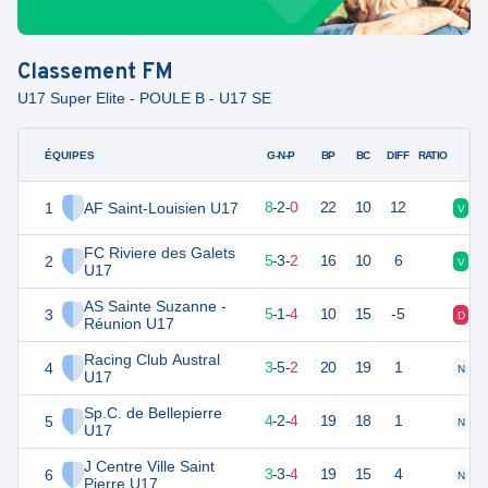
Classement
FM
U17 Super Elite - POULE B - U17 SE
ÉQUIPES
PTS
JO
G-N-P
BP
BC
DIFF
RATIO
1
AF Saint-Louisien U17
36
10
8
-
2
-
0
22
10
12
V
N
FC Riviere des Galets
2
28
10
5
-
3
-
2
16
10
6
V
N
U17
AS Sainte Suzanne -
3
26
10
5
-
1
-
4
10
15
-5
D
N
Réunion U17
Racing Club Austral
4
24
10
3
-
5
-
2
20
19
1
N
N
U17
Sp.C. de Bellepierre
5
24
10
4
-
2
-
4
19
18
1
N
V
U17
J Centre Ville Saint
6
22
10
3
-
3
-
4
19
15
4
N
D
Pierre U17