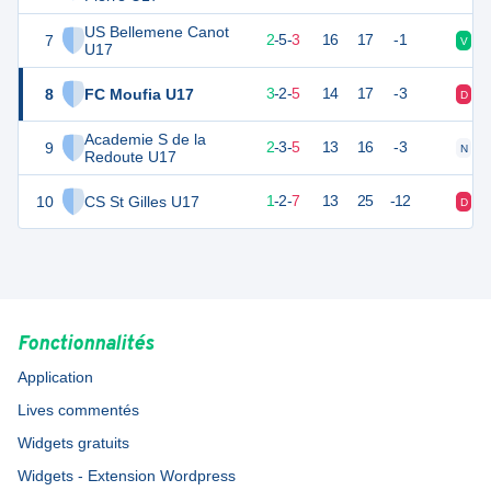
US Bellemene Canot
7
21
10
2
-
5
-
3
16
17
-1
V
N
U17
8
FC Moufia U17
21
10
3
-
2
-
5
14
17
-3
D
V
Academie S de la
9
19
10
2
-
3
-
5
13
16
-3
N
D
Redoute U17
10
CS St Gilles U17
15
10
1
-
2
-
7
13
25
-12
D
N
Fonctionnalités
Application
Lives commentés
Widgets gratuits
Widgets - Extension Wordpress