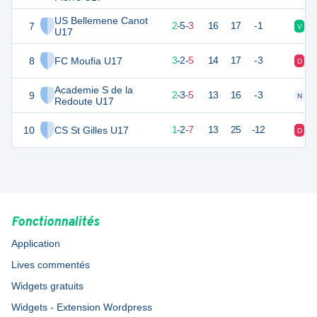
US Bellemene Canot
7
21
10
2
-
5
-
3
16
17
-1
V
N
U17
8
FC Moufia U17
21
10
3
-
2
-
5
14
17
-3
D
V
Academie S de la
9
19
10
2
-
3
-
5
13
16
-3
N
D
Redoute U17
10
CS St Gilles U17
15
10
1
-
2
-
7
13
25
-12
D
N
Fonctionnalités
Application
Lives commentés
Widgets gratuits
Widgets - Extension Wordpress