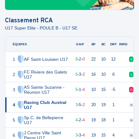
Classement
RCA
U17 Super Elite - POULE B - U17 SE
ÉQUIPES
PTS
JO
G-N-P
BP
BC
DIFF
RATIO
1
AF Saint-Louisien U17
36
10
8
-
2
-
0
22
10
12
V
N
FC Riviere des Galets
2
28
10
5
-
3
-
2
16
10
6
V
N
U17
AS Sainte Suzanne -
3
26
10
5
-
1
-
4
10
15
-5
D
N
Réunion U17
Racing Club Austral
4
24
10
3
-
5
-
2
20
19
1
N
N
U17
Sp.C. de Bellepierre
5
24
10
4
-
2
-
4
19
18
1
N
V
U17
J Centre Ville Saint
6
22
10
3
-
3
-
4
19
15
4
N
D
Pierre U17