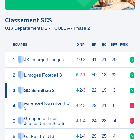
Classement
SCS
U13 Départemental 2 - POULE A - Phase 2
ÉQUIPES
PTS
JO
G-N-P
BP
BC
DIFF
RATIO
1
JS Lafarge Limoges
21
9
7
-
0
-
2
41
21
20
V
V
2
Limoges Football 3
20
9
6
-
2
-
1
50
18
32
V
D
3
SC Sereilhac 2
14
9
4
-
2
-
3
22
19
3
V
D
Aurence-Roussillon FC
4
13
9
4
-
2
-
3
29
21
8
D
V
3
Groupement des
5
13
9
4
-
1
-
4
24
28
-4
D
N
Jeunes Union Sportive
de la Gorre U13
6
GJ Fun 87 U13
13
9
4
-
1
-
4
29
25
4
V
V