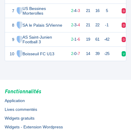
US Bessines
7
10
9
2
-
4
-
3
21
16
5
D
N
Morterolles
8
SA le Palais S/Vienne
9
9
2
-
3
-
4
21
22
-1
D
D
AS Saint-Junien
9
7
9
2
-
1
-
6
19
61
-42
D
D
Football 3
10
Boisseuil FC U13
6
9
2
-
0
-
7
14
39
-25
V
D
Fonctionnalités
Application
Lives commentés
Widgets gratuits
Widgets - Extension Wordpress